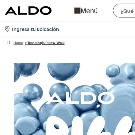
Menú
location-
Ingresa tu ubicación
icon
Home
Tecnología Pillow Walk