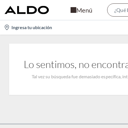
Menú
location-
Ingresa tu ubicación
icon
Lo sentimos, no encontr
Tal vez su búsqueda fue demasiado específica, in