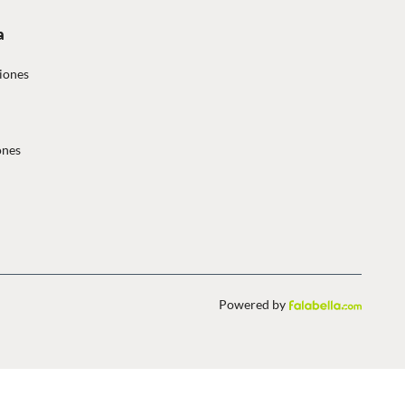
a
iones
ones
Powered by