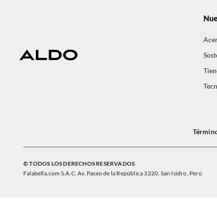
Nue
Acer
Sost
Tien
Tecn
Término
© TODOS LOS DERECHOS RESERVADOS
Falabella.com S.A.C. Av. Paseo de la República 3220, San Isidro, Perú