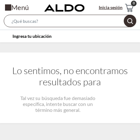
Menú
Inicia sesión
Search
Bar
location-
Ingresa tu ubicación
icon
Lo sentimos, no encontramos
resultados para
Tal vez su búsqueda fue demasiado
específica, intente buscar con un
término más general.