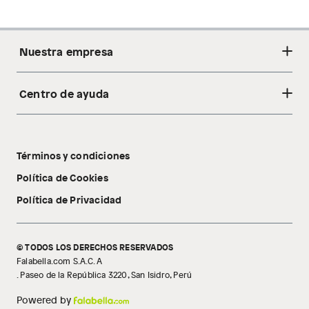
Nuestra empresa
Centro de ayuda
Acerca de nosotros
Sostenibilidad
Cambios y devoluciones
Tiendas
Términos y condiciones
Libro de reclamaciones
Tecnología Pillow Walk
Política de Cookies
Política de Privacidad
© TODOS LOS DERECHOS RESERVADOS
Falabella.com S.A.C. A
. Paseo de la República 3220, San Isidro, Perú
Powered by