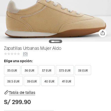
Zapatillas Urbanas Mujer Aldo
(0)
Elige una opción:
35 EUR
36 EUR
37 EUR
37.5 EUR
38 EUR
38.5 EUR
39 EUR
40 EUR
41 EUR
Tabla de tallas
S/ 299.90