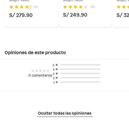
(89)
(34)
S/ 249.90
S/ 279.90
S/ 3
Opiniones de este producto
5
4
3
0
comentarios
2
1
Ocultar todas las opiniones