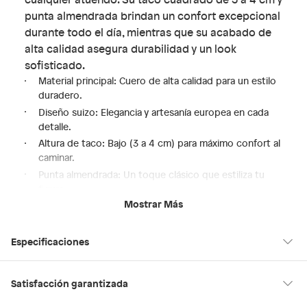
punta almendrada brindan un confort excepcional
durante todo el día, mientras que su acabado de
alta calidad asegura durabilidad y un look
sofisticado.
Material principal: Cuero de alta calidad para un estilo
duradero.
Diseño suizo: Elegancia y artesanía europea en cada
detalle.
Altura de taco: Bajo (3 a 4 cm) para máximo confort al
caminar.
Punta almendrada: Un toque clásico que estiliza tu
figura.
Mostrar Más
Plantilla de poliuretano: Suavidad y soporte para tus
pies.
Estas botas son la elección perfecta para añadir un
Especificaciones
toque chic a tu guardarropa. Siente la diferencia de un
calzado diseñado para ofrecerte bienestar sin sacrificar
el estilo.
Condicion del
Nuevo
Satisfacción garantizada
Experimenta la confianza y el confort que te brindan las
producto