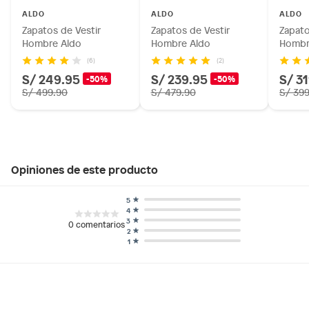
ALDO
ALDO
ALDO
Zapatos de Vestir
Zapatos de Vestir
Zapato
Hombre Aldo
Hombre Aldo
Hombr
(6)
(2)
S/ 249.95
S/ 239.95
S/ 3
-50%
-50%
S/ 499.90
S/ 479.90
S/ 39
Opiniones de este producto
5
4
3
0
comentarios
2
1