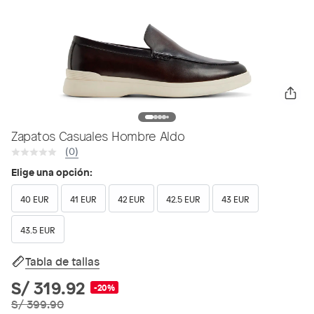
Zapatos Casuales Hombre Aldo
(0)
Elige una opción:
40 EUR
41 EUR
42 EUR
42.5 EUR
43 EUR
43.5 EUR
Tabla de tallas
S/ 319.92
-20%
S/ 399.90