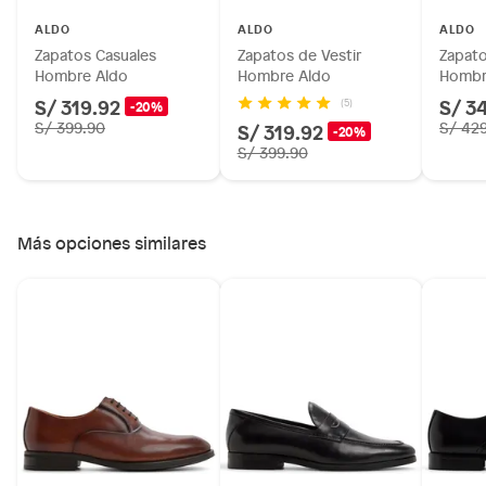
Licores y cigarros electrónicos.
ALDO
ALDO
ALDO
Zapatos Casuales
Zapatos de Vestir
Zapato
Hombre Aldo
Hombre Aldo
Hombr
S/ 319.92
S/ 3
(5)
-20%
S/ 399.90
S/ 319.92
S/ 42
-20%
S/ 399.90
Más opciones similares