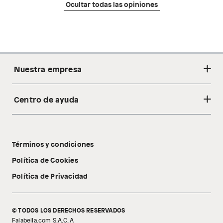
Ocultar todas las opiniones
Nuestra empresa
Centro de ayuda
Acerca de nosotros
Sostenibilidad
Cambios y devoluciones
Tiendas
Términos y condiciones
Libro de reclamaciones
Tecnología Pillow Walk
Política de Cookies
Política de Privacidad
© TODOS LOS DERECHOS RESERVADOS
Falabella.com S.A.C. A