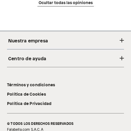
Ocultar todas las opiniones
Nuestra empresa
Centro de ayuda
Acerca de nosotros
Sostenibilidad
Cambios y devoluciones
Tiendas
Términos y condiciones
Libro de reclamaciones
Tecnología Pillow Walk
Política de Cookies
Política de Privacidad
© TODOS LOS DERECHOS RESERVADOS
Falabella.com S.A.C. A