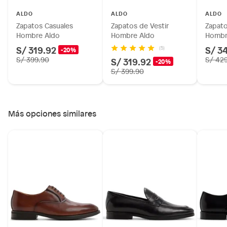
Licores y cigarros electrónicos.
ALDO
ALDO
ALDO
Zapatos Casuales
Zapatos de Vestir
Zapato
Hombre Aldo
Hombre Aldo
Hombr
S/ 319.92
S/ 3
(5)
-20%
S/ 399.90
S/ 319.92
S/ 42
-20%
S/ 399.90
Más opciones similares