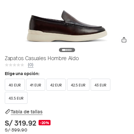
Zapatos Casuales Hombre Aldo
(0)
Elige una opción:
40 EUR
41 EUR
42 EUR
42.5 EUR
43 EUR
43.5 EUR
Tabla de tallas
S/ 319.92
-20%
S/ 399.90