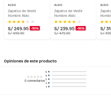
ALDO
ALDO
ALDO
Zapatos de Vestir
Zapatos de Vestir
Zapato
Hombre Aldo
Hombre Aldo
Hombr
(6)
(2)
S/ 249.95
S/ 239.95
S/ 3
-50%
-50%
S/ 499.90
S/ 479.90
S/ 39
Opiniones de este producto
5
4
3
0
comentarios
2
1