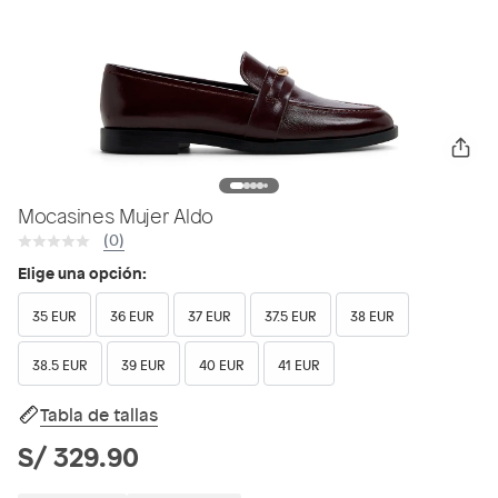
Mocasines Mujer Aldo
(0)
Elige una opción:
35 EUR
36 EUR
37 EUR
37.5 EUR
38 EUR
38.5 EUR
39 EUR
40 EUR
41 EUR
Tabla de tallas
S/ 329.90