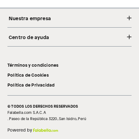
Nuestra empresa
Centro de ayuda
Acerca de nosotros
Sostenibilidad
Cambios y devoluciones
Tiendas
Términos y condiciones
Libro de reclamaciones
Tecnología Pillow Walk
Política de Cookies
Política de Privacidad
© TODOS LOS DERECHOS RESERVADOS
Falabella.com S.A.C. A
. Paseo de la República 3220, San Isidro, Perú
Powered by