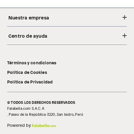
Nuestra empresa
Centro de ayuda
Acerca de nosotros
Sostenibilidad
Cambios y devoluciones
Tiendas
Términos y condiciones
Libro de reclamaciones
Tecnología Pillow Walk
Política de Cookies
Política de Privacidad
© TODOS LOS DERECHOS RESERVADOS
Falabella.com S.A.C. A
. Paseo de la República 3220, San Isidro, Perú
Powered by