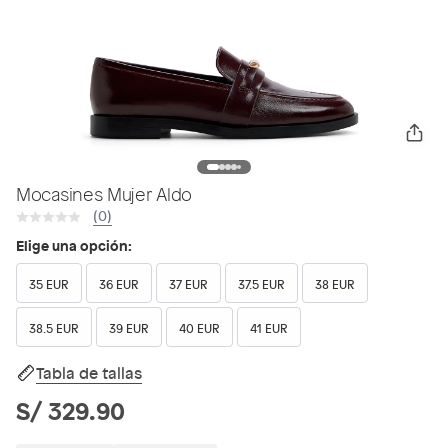
Mocasines Mujer Aldo
(0)
Elige una opción:
35 EUR
36 EUR
37 EUR
37.5 EUR
38 EUR
38.5 EUR
39 EUR
40 EUR
41 EUR
Tabla de tallas
S/ 329.90