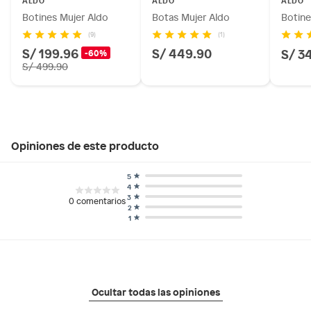
Botines Mujer Aldo
Botas Mujer Aldo
Botine
(9)
(1)
S/ 199.96
S/ 449.90
S/ 3
-60%
S/ 499.90
Opiniones de este producto
5
4
3
0
comentarios
2
1
Ocultar todas las opiniones