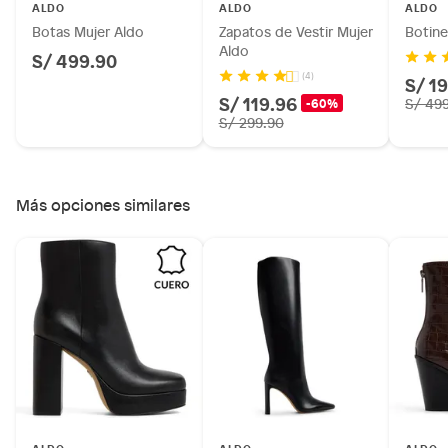
ALDO
ALDO
ALDO
Botas Mujer Aldo
Zapatos de Vestir Mujer
Botine
Aldo
S/ 499.90
(4)
S/ 1
S/ 119.96
-60%
S/ 49
S/ 299.90
Más opciones similares
ALDO
ALDO
ALDO