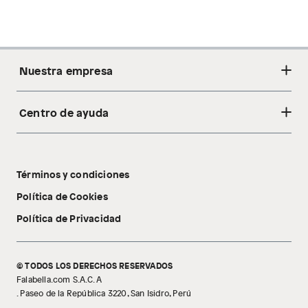
Nuestra empresa
Centro de ayuda
Acerca de nosotros
Sostenibilidad
Cambios y devoluciones
Tiendas
Términos y condiciones
Libro de reclamaciones
Tecnología Pillow Walk
Política de Cookies
Política de Privacidad
© TODOS LOS DERECHOS RESERVADOS
Falabella.com S.A.C. A
. Paseo de la República 3220, San Isidro, Perú