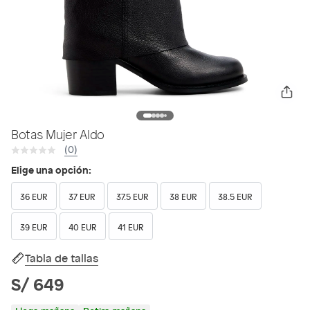
Botas Mujer Aldo
(0)
Elige una opción:
36 EUR
37 EUR
37.5 EUR
38 EUR
38.5 EUR
39 EUR
40 EUR
41 EUR
Tabla de tallas
S/ 649