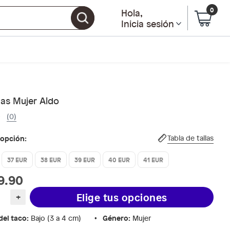
0
Hola
,
Inicia sesión
nas Mujer Aldo
(0)
 opción:
Tabla de tallas
37 EUR
38 EUR
39 EUR
40 EUR
41 EUR
9.90
Elige tus opciones
+
del taco
:
Género
:
Bajo (3 a 4 cm)
Mujer