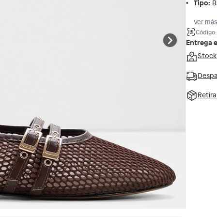
Tipo
:
B
Ver más
Código
Entrega 
Stock
Despa
Retir