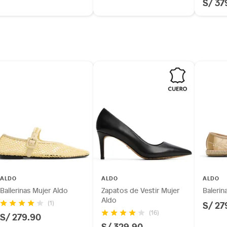
S/ 37
ALDO
ALDO
ALDO
Ballerinas Mujer Aldo
Zapatos de Vestir Mujer
Balerin
Aldo
S/ 27
(1)
(16)
S/ 279.90
S/ 329.90