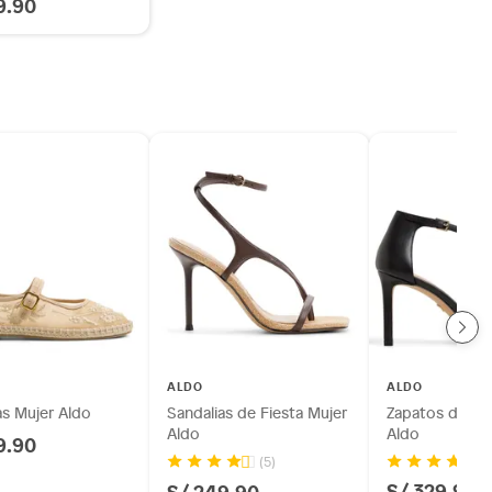
9.90
ALDO
ALDO
as Mujer Aldo
Sandalias de Fiesta Mujer
Zapatos de Ves
Aldo
Aldo
9.90
(5)
S/ 329.90
S/ 249.90