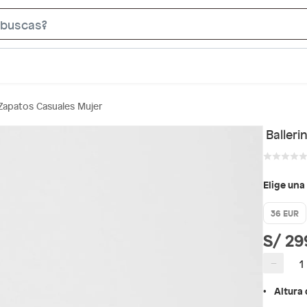
S
e
a
r
c
Zapatos Casuales Mujer
h
B
Balleri
a
r
Elige una
36 EUR
S/ 29
−
Altura 