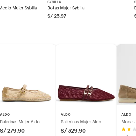
SYBILLA
as
otros productos para asfalto.
Medio Mujer Sybilla
Botas Mujer Sybilla
S/ 23.97
ésticos, tecnología, línea blanca, colchones, muebles,
inión
os, suplementos alimenticios, vitaminas.
 a 4 cm)
as de baño con señales de uso, sin empaques, etiquetas o
ALDO
ALDO
ALDO
Balerinas Mujer Aldo
Ballerinas Mujer Aldo
Mocasi
S/ 279.90
S/ 329.90