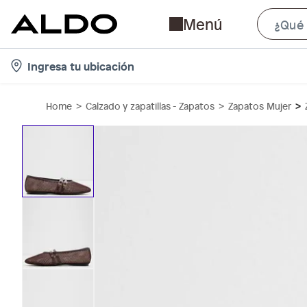
Menú
l
Ingresa tu ubicación
o
c
Home
Calzado y zapatillas - Zapatos
Zapatos Mujer
a
t
i
o
n
-
i
c
o
n