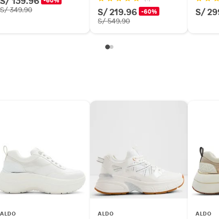
S/ 139.96
-60%
S/ 349.90
S/ 219.96
S/ 29
-60%
S/ 549.90
ALDO
ALDO
ALDO