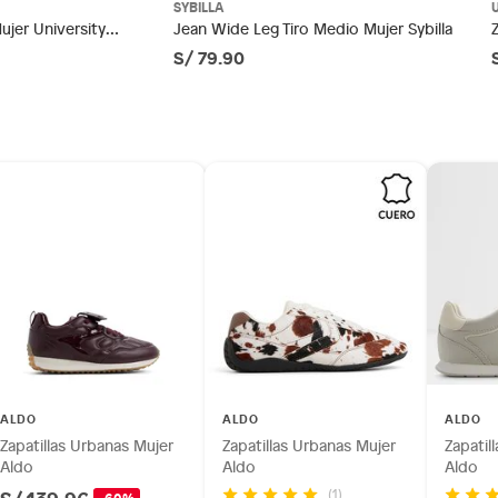
SYBILLA
otros productos para asfalto.
ujer University
Jean Wide Leg Tiro Medio Mujer Sybilla
S/ 79.90
ésticos, tecnología, línea blanca, colchones, muebles,
co
inión
os, suplementos alimenticios, vitaminas.
as de baño con señales de uso, sin empaques, etiquetas o
ALDO
ALDO
ALDO
Zapatillas Urbanas Mujer
Zapatillas Urbanas Mujer
Zapatil
Aldo
Aldo
Aldo
(1)