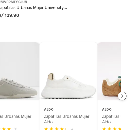
UNIVERSITY CLUB
Zapatillas Urbanas Mujer University
Club
S/ 129.90
ALDO
ALDO
las Urbanas Mujer
Zapatillas Urbanas Mujer
Zapatillas Urb
Aldo
Aldo
(1)
(5)