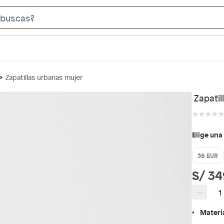
S
e
a
r
c
Zapatillas urbanas mujer
h
B
Zapati
a
r
Elige una
36 EUR
S/ 34
−
Materi