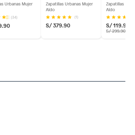
las Urbanas Mujer
Zapatillas Urbanas Mujer
Zapatillas Urb
Aldo
Aldo
(1)
(34)
S/ 379.90
S/ 119.96
9.90
-
S/ 299.90