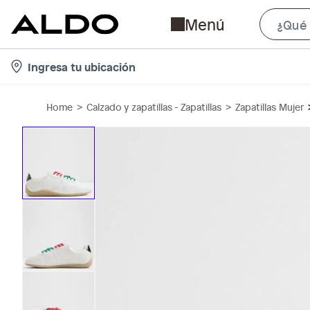
Menú
l
Ingresa tu ubicación
o
c
Home
Calzado y zapatillas - Zapatillas
Zapatillas Mujer
a
t
i
o
n
-
i
c
o
n