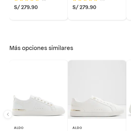
S/ 279.90
S/ 279.90
Licores y cigarros electrónicos.
Más opciones similares
ALDO
ALDO