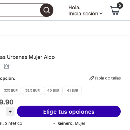
0
Hola
,
Inicia sesión
llas Urbanas Mujer Aldo
(0)
 opción:
Tabla de tallas
37.5 EUR
38.5 EUR
40 EUR
41 EUR
9.90
Elige tus opciones
+
al
:
Género
:
Sintético
Mujer