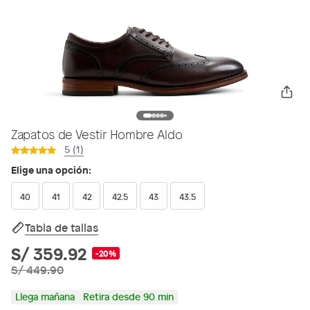
Zapatos de Vestir Hombre Aldo
5 (1)
Elige una opción:
40
41
42
42.5
43
43.5
Tabla de tallas
S/ 359.92
-20%
S/ 449.90
Llega mañana
Retira desde 90 min