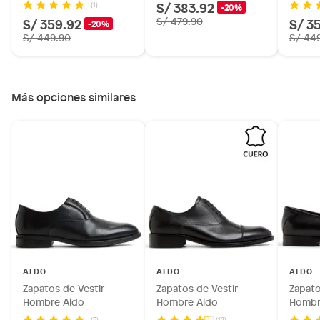
S/ 383.92
(1)
-20%
S/ 359.92
S/ 479.90
S/ 3
-20%
S/ 449.90
S/ 44
Más opciones similares
ALDO
ALDO
ALDO
Zapatos de Vestir
Zapatos de Vestir
Zapato
Hombre Aldo
Hombre Aldo
Hombr
(5)
(12)