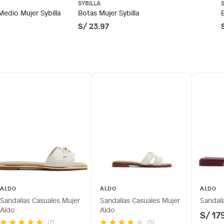
SYBILLA
otros productos para asfalto.
Medio Mujer Sybilla
Botas Mujer Sybilla
S/ 23.97
ésticos, tecnología, línea blanca, colchones, muebles,
as
inión
os, suplementos alimenticios, vitaminas.
as de baño con señales de uso, sin empaques, etiquetas o
ALDO
ALDO
ALDO
Sandalias Casuales Mujer
Sandalias Casuales Mujer
Sandali
Aldo
Aldo
S/ 17
(7)
(5)