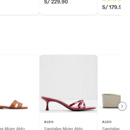
S/ 229.90
S/ 179.90
ALDO
ALDO
as Mujer Aldo
Sandalias Mujer Aldo
Sandalias Muje