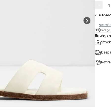
−
Géner
Ver más
Código
Entrega 
Stock
Despa
Retir