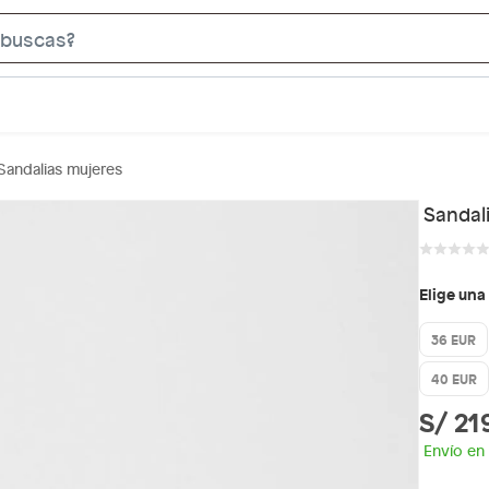
S
e
a
r
c
Sandalias mujeres
h
B
Sandal
a
r
Elige una
36 EUR
40 EUR
S/ 21
Envío en