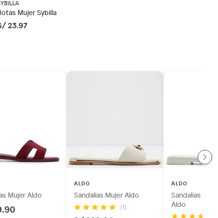
SYBILLA
Botas Mujer Sybilla
S/ 23.97
ALDO
ALDO
as Mujer Aldo
Sandalias Mujer Aldo
Sandalias Casu
Aldo
9.90
(1)