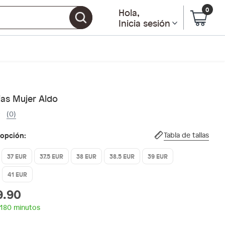
0
Hola
,
Inicia sesión
ias Mujer Aldo
(0)
 opción:
Tabla de tallas
37 EUR
37.5 EUR
38 EUR
38.5 EUR
39 EUR
41 EUR
9.90
 180 minutos