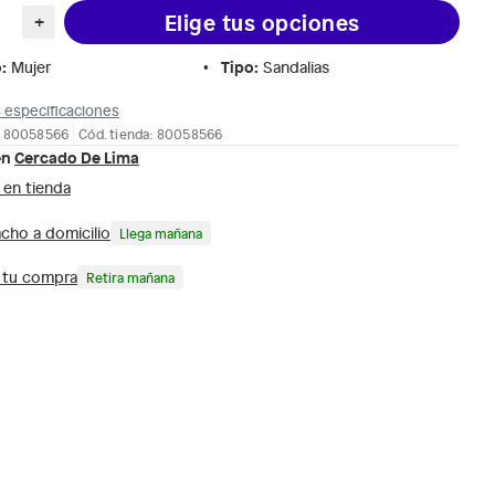
Elige tus opciones
+
o
:
Tipo
:
Mujer
Sandalias
 especificaciones
: 80058566
Cód. tienda: 80058566
en
Cercado De Lima
 en tienda
cho a domicilio
Llega mañana
a tu compra
Retira mañana