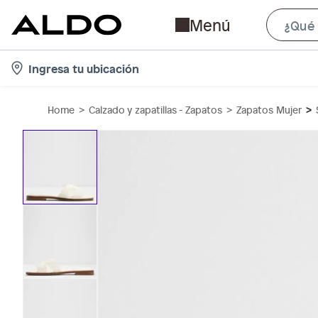
Menú
l
Ingresa tu ubicación
o
c
Home
Calzado y zapatillas - Zapatos
Zapatos Mujer
a
t
i
o
n
-
i
c
o
n