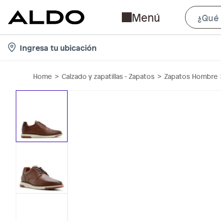
Menú
l
Ingresa tu ubicación
o
c
Home
Calzado y zapatillas - Zapatos
Zapatos Hombre
a
t
i
o
n
-
i
c
o
n