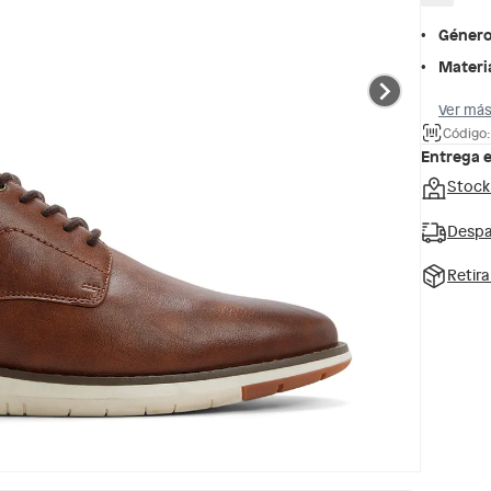
Géner
Materi
Ver más
Código
Entrega 
Stock
Despa
Retir