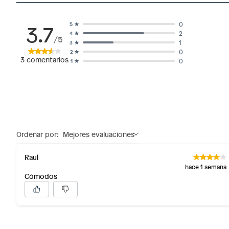
3.7
0
5
2
4
/5
1
3
0
2
3
comentarios
0
1
Ordenar por:
Mejores evaluaciones
Raul
hace 1 semana
Cómodos