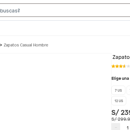
S
e
a
r
c
Zapatos Casual Hombre
h
B
Zapato
a
r
Elige una
7 US
12 US
S/ 23
S/ 299.
−