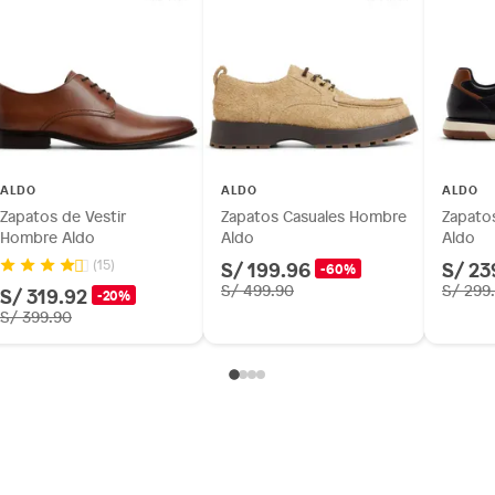
ALDO
ALDO
ALDO
Zapatos de Vestir
Zapatos Casuales Hombre
Zapato
Hombre Aldo
Aldo
Aldo
S/ 199.96
S/ 23
(15)
-60%
S/ 499.90
S/ 299
S/ 319.92
-20%
S/ 399.90