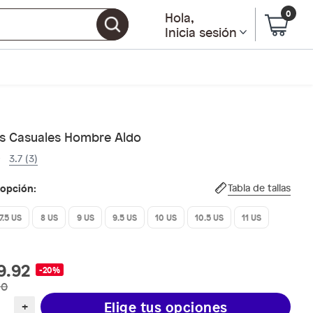
0
Hola
,
Inicia sesión
s Casuales Hombre Aldo
3.7 (3)
 opción:
Tabla de tallas
7.5 US
8 US
9 US
9.5 US
10 US
10.5 US
11 US
9.92
-20%
90
Elige tus opciones
+