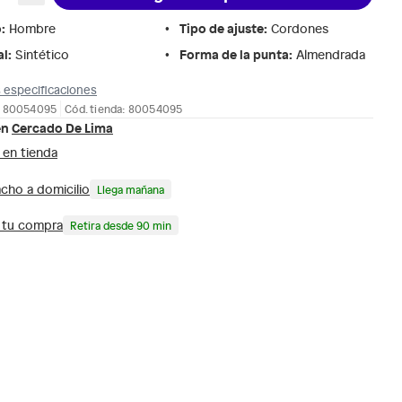
o
:
Tipo de ajuste
:
Hombre
Cordones
al
:
Forma de la punta
:
Sintético
Almendrada
 especificaciones
: 80054095
Cód. tienda: 80054095
en
Cercado De Lima
 en tienda
cho a domicilio
Llega mañana
a tu compra
Retira desde 90 min