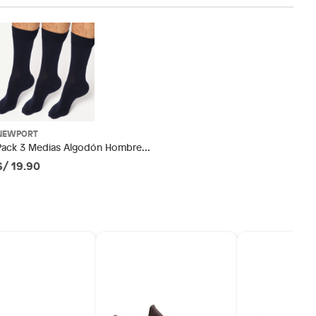
NEWPORT
Pack 3 Medias Algodón Hombre
Newport
S/ 19.90