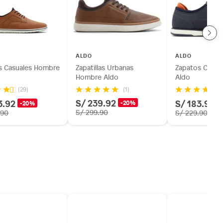
ALDO
ALDO
s Casuales Hombre
Zapatillas Urbanas
Zapatos Casua
Hombre Aldo
Aldo
(1)
(29)
(3
S/ 239.92
3.92
S/ 183.92
-20%
-20%
-
S/ 299.90
.90
S/ 229.90