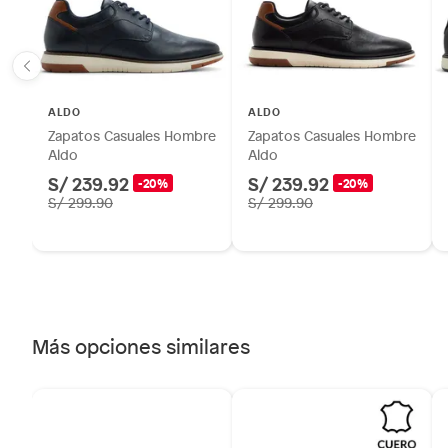
Forma de la punta
Almend
Alimentos, bebidas, fórmulas y leches para bebés.
Productos hechos a medida.
Pinturas de color a pedido.
Plantas.
ALDO
ALDO
Productos que hayan sido previamente instalados.
Zapatos Casuales Hombre
Zapatos Casuales Hombre
Baterías de auto.
Aldo
Aldo
Motocicletas y bicicletas motorizadas.
S/ 239.92
S/ 239.92
-20%
-20%
S/ 299.90
S/ 299.90
Licores y cigarros electrónicos.
Más opciones similares