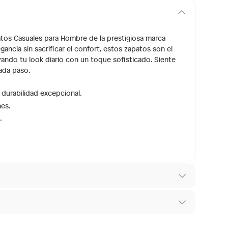
patos Casuales para Hombre de la prestigiosa marca
ncia sin sacrificar el confort, estos zapatos son el
ando tu look diario con un toque sofisticado. Siente
cada paso.
 durabilidad excepcional.
nes.
.
 los recibes para hacer una devolución.