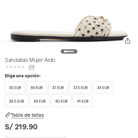
Sandalias Mujer Aldo
(0)
Elige una opción:
35 EUR
36 EUR
37 EUR
37.5 EUR
38 EUR
38.5 EUR
39 EUR
40 EUR
41 EUR
Tabla de tallas
S/ 219.90