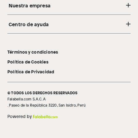
Nuestra empresa
Centro de ayuda
Acerca de nosotros
Sostenibilidad
Cambios y devoluciones
Tiendas
Términos y condiciones
Libro de reclamaciones
Tecnología Pillow Walk
Política de Cookies
Política de Privacidad
© TODOS LOS DERECHOS RESERVADOS
Falabella.com S.A.C. A
. Paseo de la República 3220, San Isidro, Perú
Powered by