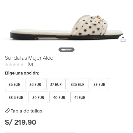
Sandalias Mujer Aldo
(0)
Elige una opción:
35 EUR
36 EUR
37 EUR
37.5 EUR
38 EUR
38.5 EUR
39 EUR
40 EUR
41 EUR
Tabla de tallas
S/ 219.90