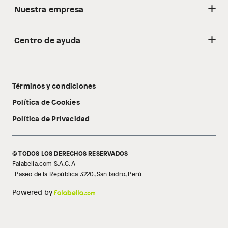
Nuestra empresa
Centro de ayuda
Acerca de nosotros
Sostenibilidad
Cambios y devoluciones
Tiendas
Términos y condiciones
Libro de reclamaciones
Tecnología Pillow Walk
Política de Cookies
Política de Privacidad
© TODOS LOS DERECHOS RESERVADOS
Falabella.com S.A.C. A
. Paseo de la República 3220, San Isidro, Perú
Powered by