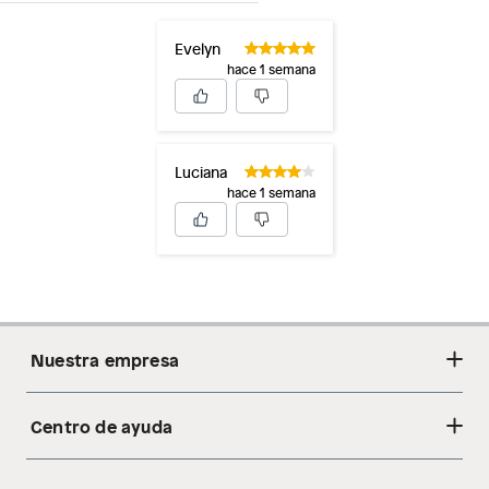
Evelyn
hace 1 semana
Luciana
hace 1 semana
Nuestra empresa
Centro de ayuda
Acerca de nosotros
Sostenibilidad