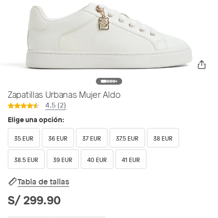
Zapatillas Urbanas Mujer Aldo
4.5 (2)
Elige una opción:
35 EUR
36 EUR
37 EUR
37.5 EUR
38 EUR
38.5 EUR
39 EUR
40 EUR
41 EUR
Tabla de tallas
S/ 299.90