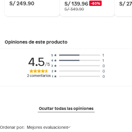
S/ 249.90
S/ 139.96
S/ 2
-60%
S/ 349.90
Opiniones de este producto
1
5
4.5
1
4
/5
0
3
0
2
2
comentarios
0
1
Ocultar todas las opiniones
Ordenar por:
Mejores evaluaciones