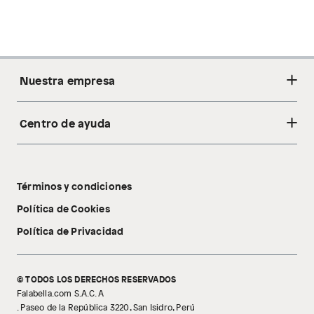
Nuestra empresa
Centro de ayuda
Acerca de nosotros
Sostenibilidad
Cambios y devoluciones
Tiendas
Términos y condiciones
Libro de reclamaciones
Tecnología Pillow Walk
Política de Cookies
Política de Privacidad
© TODOS LOS DERECHOS RESERVADOS
Falabella.com S.A.C. A
. Paseo de la República 3220, San Isidro, Perú