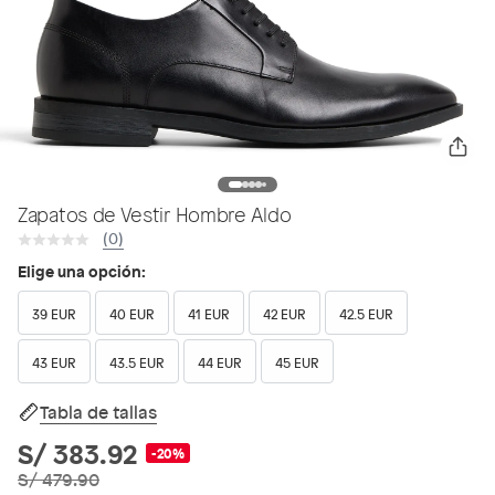
Zapatos de Vestir Hombre Aldo
(0)
Elige una opción:
39 EUR
40 EUR
41 EUR
42 EUR
42.5 EUR
43 EUR
43.5 EUR
44 EUR
45 EUR
Tabla de tallas
S/ 383.92
-20%
S/ 479.90