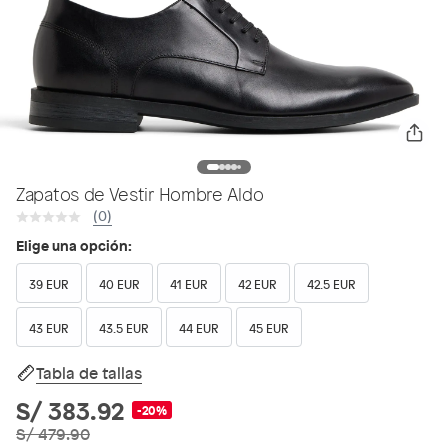
Zapatos de Vestir Hombre Aldo
(0)
Elige una opción:
39 EUR
40 EUR
41 EUR
42 EUR
42.5 EUR
43 EUR
43.5 EUR
44 EUR
45 EUR
Tabla de tallas
S/ 383.92
-20%
S/ 479.90