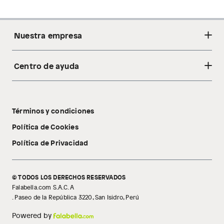
Nuestra empresa
Centro de ayuda
Acerca de nosotros
Sostenibilidad
Cambios y devoluciones
Tiendas
Términos y condiciones
Libro de reclamaciones
Tecnología Pillow Walk
Política de Cookies
Política de Privacidad
© TODOS LOS DERECHOS RESERVADOS
Falabella.com S.A.C. A
. Paseo de la República 3220, San Isidro, Perú
Powered by