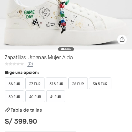
Zapatillas Urbanas Mujer Aldo
(0)
Elige una opción:
36 EUR
37 EUR
37.5 EUR
38 EUR
38.5 EUR
39 EUR
40 EUR
41 EUR
Tabla de tallas
S/ 399.90