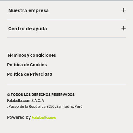
Nuestra empresa
Centro de ayuda
Acerca de nosotros
Sostenibilidad
Cambios y devoluciones
Tiendas
Términos y condiciones
Libro de reclamaciones
Tecnología Pillow Walk
Política de Cookies
Política de Privacidad
© TODOS LOS DERECHOS RESERVADOS
Falabella.com S.A.C. A
. Paseo de la República 3220, San Isidro, Perú
Powered by