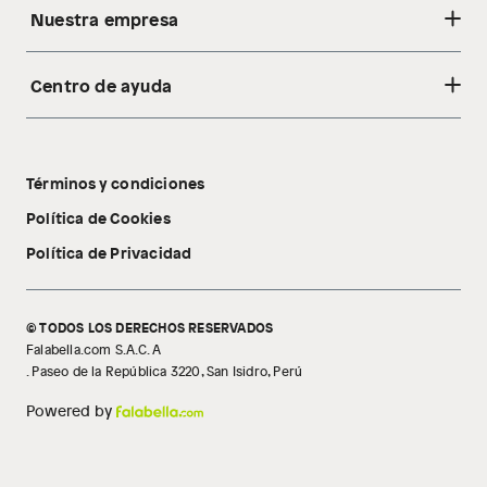
Nuestra empresa
Centro de ayuda
Acerca de nosotros
Sostenibilidad
Cambios y devoluciones
Tiendas
Términos y condiciones
Libro de reclamaciones
Tecnología Pillow Walk
Política de Cookies
Política de Privacidad
© TODOS LOS DERECHOS RESERVADOS
Falabella.com S.A.C. A
. Paseo de la República 3220, San Isidro, Perú
Powered by