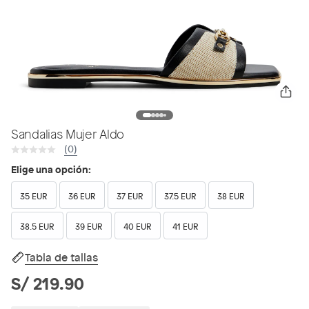
Sandalias Mujer Aldo
(0)
Elige una opción:
35 EUR
36 EUR
37 EUR
37.5 EUR
38 EUR
38.5 EUR
39 EUR
40 EUR
41 EUR
Tabla de tallas
S/ 219.90