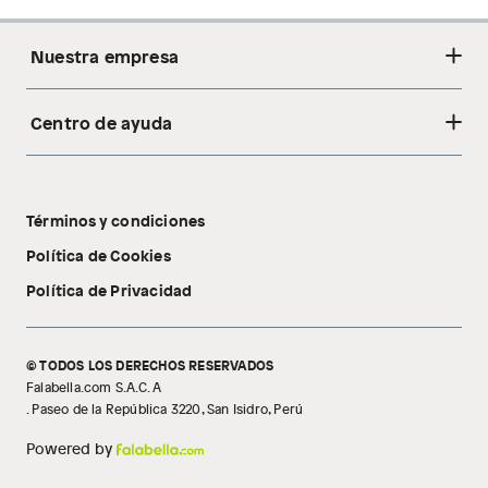
Nuestra empresa
Centro de ayuda
Acerca de nosotros
Sostenibilidad
Cambios y devoluciones
Tiendas
Términos y condiciones
Libro de reclamaciones
Tecnología Pillow Walk
Política de Cookies
Política de Privacidad
© TODOS LOS DERECHOS RESERVADOS
Falabella.com S.A.C. A
. Paseo de la República 3220, San Isidro, Perú
Powered by