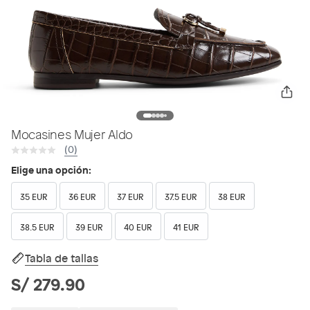
Mocasines Mujer Aldo
(0)
Elige una opción:
35 EUR
36 EUR
37 EUR
37.5 EUR
38 EUR
38.5 EUR
39 EUR
40 EUR
41 EUR
Tabla de tallas
S/ 279.90