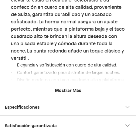
confección en cuero de alta calidad, proveniente
de Suiza, garantiza durabilidad y un acabado
sofisticado. La horma normal asegura un ajuste
perfecto, mientras que la plataforma baja y el taco
cuadrado alto te brindan la altura deseada con
una pisada estable y cómoda durante toda la
noche. La punta redonda añade un toque clásico y
versátil.
Elegancia y sofisticación con cuero de alta calidad.
Confort garantizado para disfrutar de largas noches.
Diseño moderno con taco cuadrado alto y plataforma
baja.
Mostrar Más
Punta redonda, un clásico que nunca falla.
Horma normal para un ajuste perfecto y seguro.
Especificaciones
Condicion del
Nuevo
Satisfacción garantizada
producto