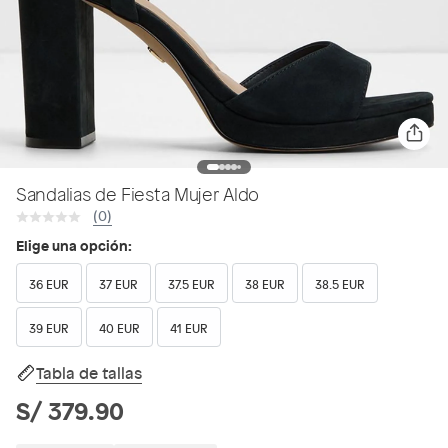
Sandalias de Fiesta Mujer Aldo
(0)
Elige una opción:
36 EUR
37 EUR
37.5 EUR
38 EUR
38.5 EUR
39 EUR
40 EUR
41 EUR
Tabla de tallas
S/ 379.90