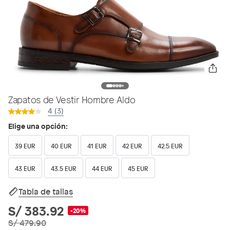
Zapatos de Vestir Hombre Aldo
4 (3)
Elige una opción:
39 EUR
40 EUR
41 EUR
42 EUR
42.5 EUR
43 EUR
43.5 EUR
44 EUR
45 EUR
Tabla de tallas
S/ 383.92
-20%
S/ 479.90