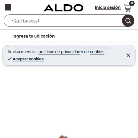
Inicia sesión
S
e
l
Ingresa tu ubicación
a
o
r
Home
Calzado y zapatillas - Zapatos
Zapatos Hombre
c
Revisa nuestras
políticas de privacidad
y
de
cookies
c
C
a
e
Aceptar cookies
h
r
t
r
B
a
i
r
a
o
r
n
-
i
c
o
n