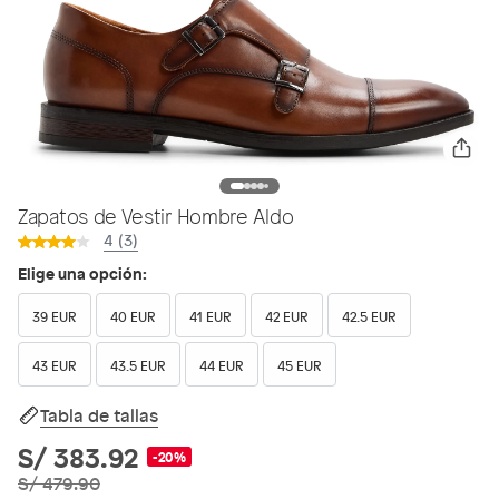
Zapatos de Vestir Hombre Aldo
4 (3)
Elige una opción:
39 EUR
40 EUR
41 EUR
42 EUR
42.5 EUR
43 EUR
43.5 EUR
44 EUR
45 EUR
Tabla de tallas
S/ 383.92
-20%
S/ 479.90