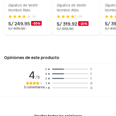
Zapatos de Vestir
Zapatos de Vestir
Zapato
Hombre Aldo
Hombre Aldo
Hombr
(6)
(15)
S/ 249.95
S/ 3
S/ 319.92
-50%
-20%
S/ 499.90
S/ 49
S/ 399.90
Opiniones de este producto
1
5
4
1
4
/5
1
3
0
2
3
comentarios
0
1
Ocultar todas las opiniones