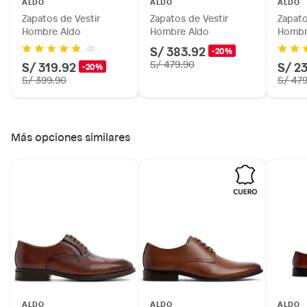
ALDO
ALDO
ALDO
Zapatos de Vestir
Zapatos de Vestir
Zapato
Hombre Aldo
Hombre Aldo
Hombr
S/ 383.92
(2)
-20%
S/ 319.92
S/ 479.90
S/ 2
-20%
S/ 399.90
S/ 47
Más opciones similares
ALDO
ALDO
ALDO