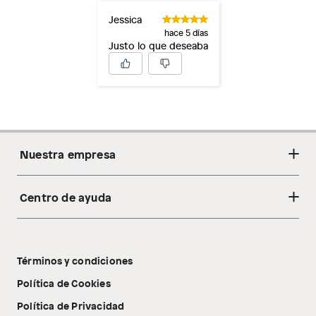
Jessica
hace 5 días
Justo lo que deseaba
Nuestra empresa
Centro de ayuda
Acerca de nosotros
Sostenibilidad
Cambios y devoluciones
Tiendas
Términos y condiciones
Libro de reclamaciones
Tecnología Pillow Walk
Política de Cookies
Política de Privacidad