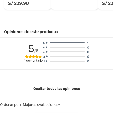
S/ 229.90
S/ 2
Opiniones de este producto
1
5
5
0
4
/5
0
3
0
2
1
comentario
0
1
Ocultar todas las opiniones
Ordenar por:
Mejores evaluaciones