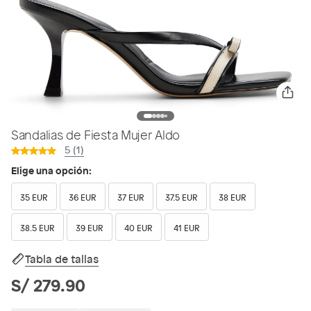
Sandalias de Fiesta Mujer Aldo
5 (1)
Elige una opción:
35 EUR
36 EUR
37 EUR
37.5 EUR
38 EUR
38.5 EUR
39 EUR
40 EUR
41 EUR
Tabla de tallas
S/ 279.90