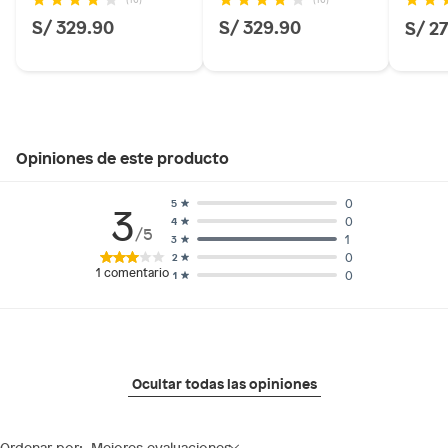
S/ 329.90
S/ 329.90
S/ 2
Opiniones de este producto
0
5
3
0
4
/5
1
3
0
2
1
comentario
0
1
Ocultar todas las opiniones
Ordenar por:
Mejores evaluaciones