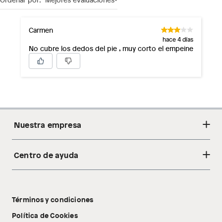
Carmen
hace 4 días
No cubre los dedos del pie , muy corto el empeine
Nuestra empresa
Centro de ayuda
Acerca de nosotros
Sostenibilidad
Cambios y devoluciones
Tiendas
Términos y condiciones
Libro de reclamaciones
Tecnología Pillow Walk
Política de Cookies