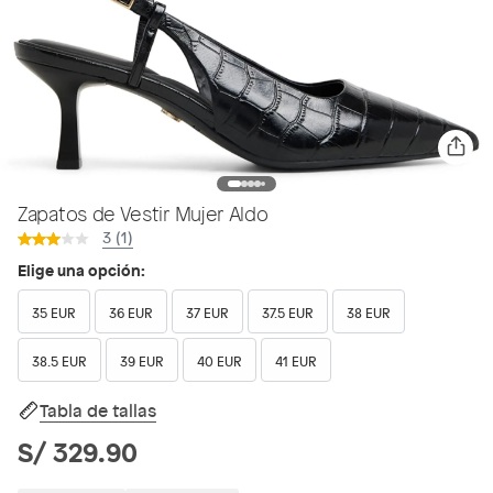
Zapatos de Vestir Mujer Aldo
3 (1)
Elige una opción:
35 EUR
36 EUR
37 EUR
37.5 EUR
38 EUR
38.5 EUR
39 EUR
40 EUR
41 EUR
Tabla de tallas
S/ 329.90