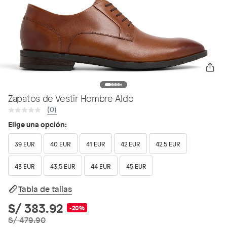
Zapatos de Vestir Hombre Aldo
(0)
Elige una opción:
39 EUR
40 EUR
41 EUR
42 EUR
42.5 EUR
43 EUR
43.5 EUR
44 EUR
45 EUR
Tabla de tallas
S/ 383.92
-20%
S/ 479.90