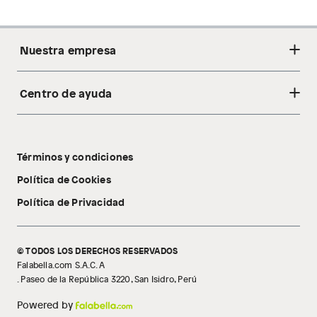
Nuestra empresa
Centro de ayuda
Acerca de nosotros
Sostenibilidad
Cambios y devoluciones
Tiendas
Términos y condiciones
Libro de reclamaciones
Tecnología Pillow Walk
Política de Cookies
Política de Privacidad
© TODOS LOS DERECHOS RESERVADOS
Falabella.com S.A.C. A
. Paseo de la República 3220, San Isidro, Perú
Powered by