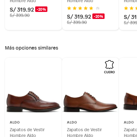
Hombre Aldo
Hombre Aldo
Hombr
S/ 319.92
(5)
-20%
S/ 399.90
S/ 319.92
S/ 3
-20%
S/ 399.90
S/ 39
Más opciones similares
ALDO
ALDO
ALDO
Zapatos de Vestir
Zapatos de Vestir
Zapato
Hombre Aldo
Hombre Aldo
Hombr