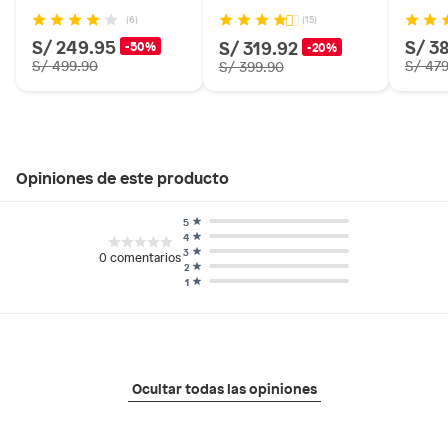
(6)
(15)
S/ 249.95
S/ 3
S/ 319.92
-50%
-20%
S/ 499.90
S/ 47
S/ 399.90
Opiniones de este producto
5
4
3
0
comentarios
2
1
Ocultar todas las opiniones