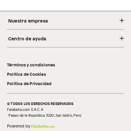
Nuestra empresa
Centro de ayuda
Acerca de nosotros
Sostenibilidad
Cambios y devoluciones
Tiendas
Términos y condiciones
Libro de reclamaciones
Tecnología Pillow Walk
Política de Cookies
Política de Privacidad
© TODOS LOS DERECHOS RESERVADOS
Falabella.com S.A.C. A
. Paseo de la República 3220, San Isidro, Perú
Powered by