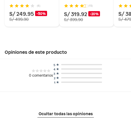
(6)
(15)
S/ 249.95
S/ 3
S/ 319.92
-50%
-20%
S/ 499.90
S/ 47
S/ 399.90
Opiniones de este producto
5
4
3
0
comentarios
2
1
Ocultar todas las opiniones