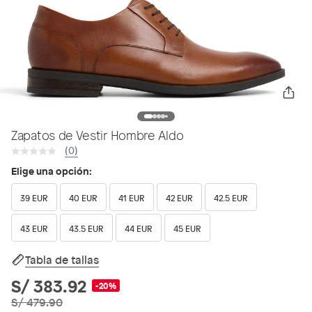
Zapatos de Vestir Hombre Aldo
(0)
Elige una opción:
39 EUR
40 EUR
41 EUR
42 EUR
42.5 EUR
43 EUR
43.5 EUR
44 EUR
45 EUR
Tabla de tallas
S/ 383.92
-20%
S/ 479.90