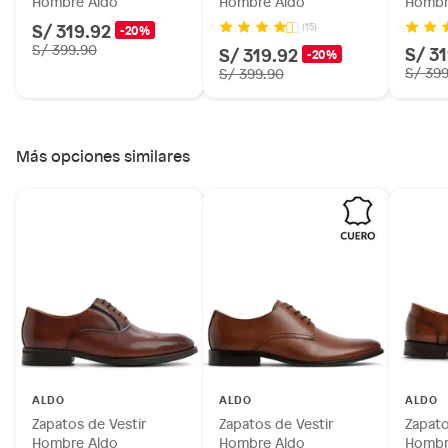
Hombre Aldo
Hombre Aldo
Hombr
S/ 319.92
(15)
-20%
S/ 399.90
S/ 3
S/ 319.92
-20%
S/ 39
S/ 399.90
Más opciones similares
ALDO
ALDO
ALDO
Zapatos de Vestir
Zapatos de Vestir
Zapato
Hombre Aldo
Hombre Aldo
Hombr