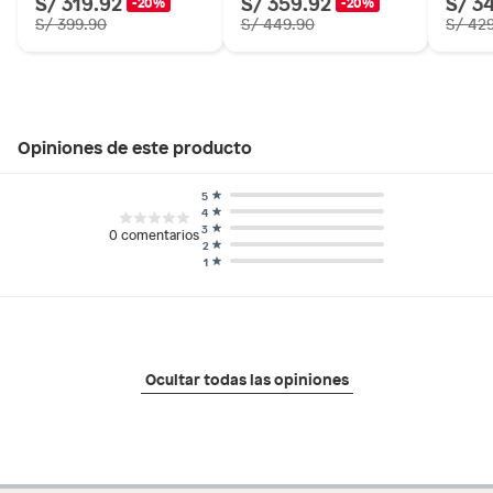
S/ 319.92
S/ 359.92
S/ 3
-20%
-20%
S/ 399.90
S/ 449.90
S/ 42
Opiniones de este producto
5
4
3
0
comentarios
2
1
Ocultar todas las opiniones