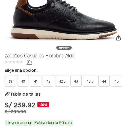
Zapatos Casuales Hombre Aldo
(0)
Elige una opción:
39
40
41
42
42.5
43
43.5
44
45
Tabla de tallas
S/ 239.92
-20%
S/ 299.90
Llega mañana
Retira desde 90 min