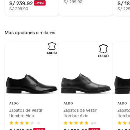
S/ 299.90
S/ 239.92
S/ 1
-20%
S/ 299.90
S/ 22
Más opciones similares
ALDO
ALDO
ALDO
Zapatos de Vestir
Zapatos de Vestir
Zapato
Hombre Aldo
Hombre Aldo
Hombr
(2)
(41)