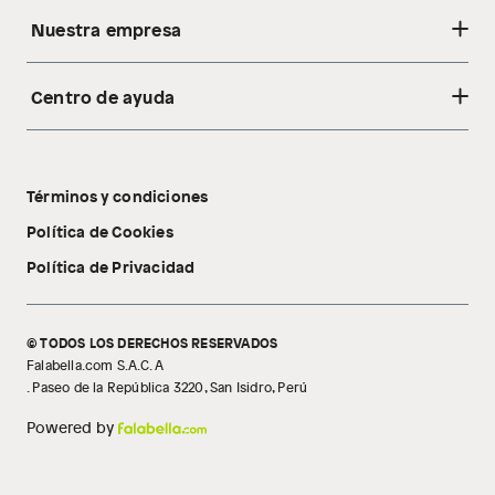
Nuestra empresa
Centro de ayuda
Acerca de nosotros
Sostenibilidad
Cambios y devoluciones
Tiendas
Términos y condiciones
Libro de reclamaciones
Tecnología Pillow Walk
Política de Cookies
Política de Privacidad
© TODOS LOS DERECHOS RESERVADOS
Falabella.com S.A.C. A
. Paseo de la República 3220, San Isidro, Perú
Powered by