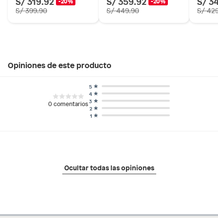
S/ 319.92
S/ 359.92
S/ 3
-20%
-20%
S/ 399.90
S/ 449.90
S/ 42
Opiniones de este producto
5
4
3
0
comentarios
2
1
Ocultar todas las opiniones