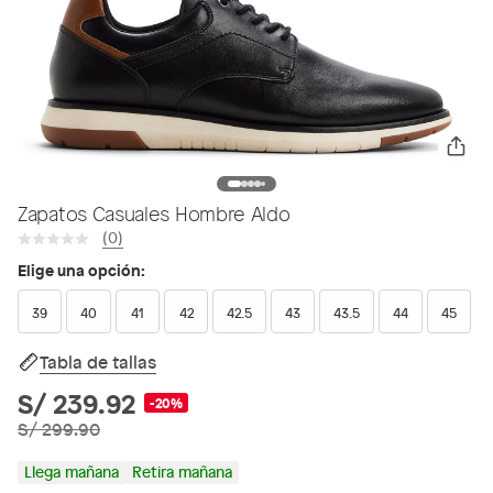
Zapatos Casuales Hombre Aldo
(0)
Elige una opción:
39
40
41
42
42.5
43
43.5
44
45
Tabla de tallas
S/ 239.92
-20%
S/ 299.90
Llega mañana
Retira mañana