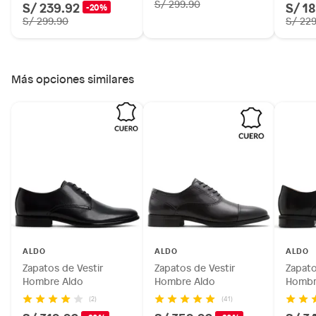
S/ 299.90
S/ 239.92
S/ 1
-20%
S/ 299.90
S/ 22
Más opciones similares
ALDO
ALDO
ALDO
Zapatos de Vestir
Zapatos de Vestir
Zapato
Hombre Aldo
Hombre Aldo
Hombr
(2)
(41)