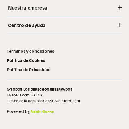
Nuestra empresa
Centro de ayuda
Acerca de nosotros
Sostenibilidad
Cambios y devoluciones
Tiendas
Términos y condiciones
Libro de reclamaciones
Tecnología Pillow Walk
Política de Cookies
Política de Privacidad
© TODOS LOS DERECHOS RESERVADOS
Falabella.com S.A.C. A
. Paseo de la República 3220, San Isidro, Perú
Powered by