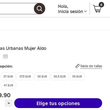
0
Hola
,
Inicia sesión
llas Urbanas Mujer Aldo
(0)
 opción:
Tabla de tallas
37 EUR
37.5 EUR
38 EUR
38.5 EUR
39 EUR
41 EUR
9.90
Elige tus opciones
+