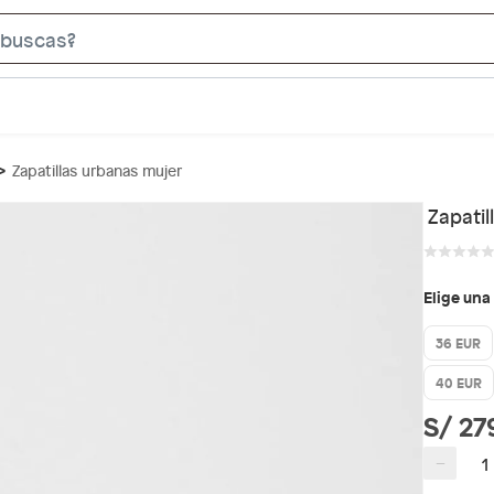
S
e
a
r
c
Zapatillas urbanas mujer
h
B
Zapati
a
r
Elige una
36 EUR
40 EUR
S/ 27
−