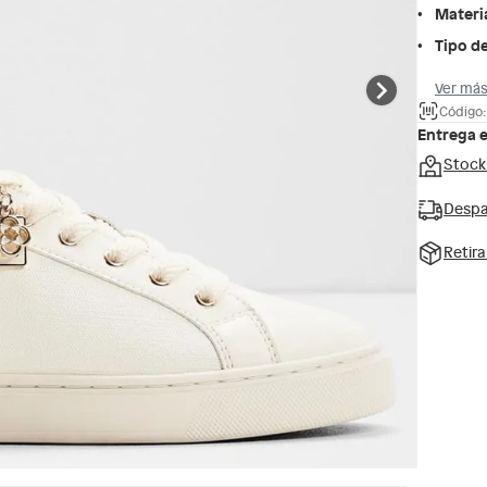
Materi
Tipo de
Ver más
Código
Entrega 
Stock
Despa
Retir