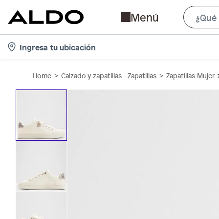
Menú
l
Ingresa tu ubicación
o
c
Home
Calzado y zapatillas - Zapatillas
Zapatillas Mujer
a
t
i
o
n
-
i
c
o
n