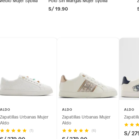
Medio Mujer Sybilla
Polo Sin Mangas Mujer Sybilla
S/ 19.90
ésticos, tecnología, línea blanca, colchones, muebles,
co
inión
os, suplementos alimenticios, vitaminas.
as de baño con señales de uso, sin empaques, etiquetas o
ALDO
ALDO
ALDO
Zapatillas Urbanas Mujer
Zapatillas Urbanas Mujer
Zapatil
Aldo
Aldo
(1)
(6)
S/ 27
S/ 279.90
S/ 279.90