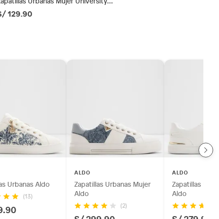
Zapatillas Urbanas Mujer University
Club
S/ 129.90
ALDO
ALDO
las Urbanas Aldo
Zapatillas Urbanas Mujer
Zapatillas Urb
Aldo
Aldo
(13)
(2)
9.90
S/ 299.90
S/ 279.90