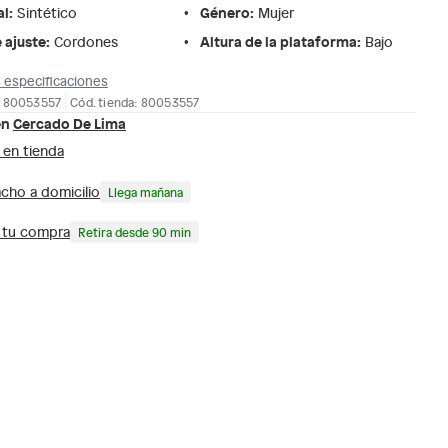
al
:
Género
:
Sintético
Mujer
 ajuste
:
Altura de la plataforma
:
Cordones
Bajo
 especificaciones
: 80053557
Cód. tienda: 80053557
en
Cercado De Lima
 en tienda
cho a domicilio
Llega mañana
a tu compra
Retira desde 90 min