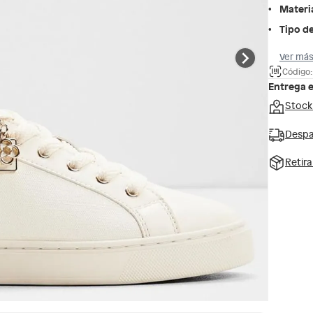
Materi
Tipo de
Ver más
Código
Entrega 
Stock
Despa
Retir