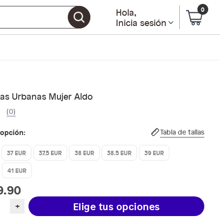
0
Hola
,
Inicia sesión
llas Urbanas Mujer Aldo
(0)
 opción:
Tabla de tallas
37 EUR
37.5 EUR
38 EUR
38.5 EUR
39 EUR
41 EUR
9.90
Elige tus opciones
+