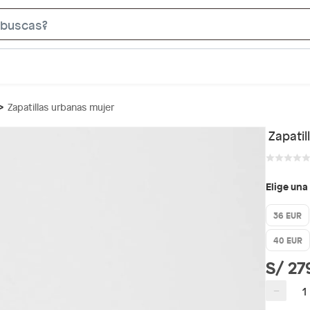
S
e
a
r
c
Zapatillas urbanas mujer
h
B
Zapati
a
r
Elige una
36 EUR
40 EUR
S/ 27
−