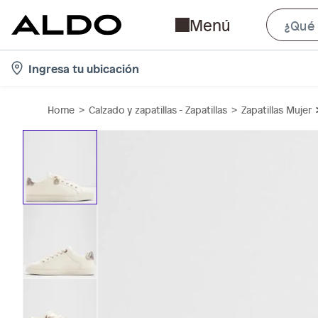
Menú
l
Ingresa tu ubicación
o
c
Home
Calzado y zapatillas - Zapatillas
Zapatillas Mujer
a
t
i
o
n
-
i
c
o
n