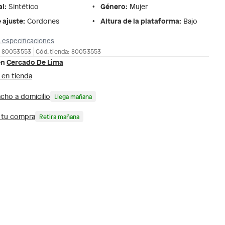
al
:
Género
:
Sintético
Mujer
 ajuste
:
Altura de la plataforma
:
Cordones
Bajo
 especificaciones
: 80053553
Cód. tienda: 80053553
en
Cercado De Lima
 en tienda
cho a domicilio
Llega mañana
a tu compra
Retira mañana