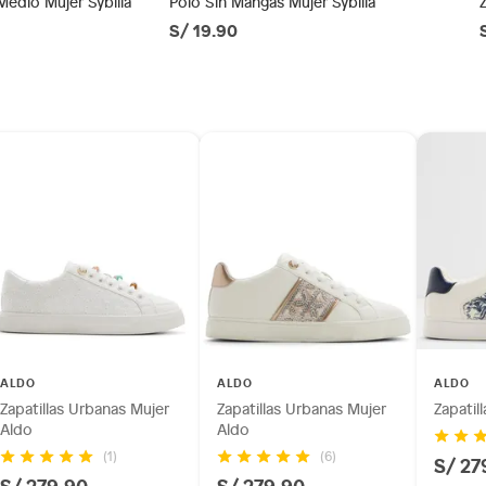
Medio Mujer Sybilla
Polo Sin Mangas Mujer Sybilla
S/ 19.90
ésticos, tecnología, línea blanca, colchones, muebles,
co
inión
os, suplementos alimenticios, vitaminas.
as de baño con señales de uso, sin empaques, etiquetas o
ALDO
ALDO
ALDO
Zapatillas Urbanas Mujer
Zapatillas Urbanas Mujer
Zapatil
Aldo
Aldo
(1)
(6)
S/ 27
S/ 279.90
S/ 279.90