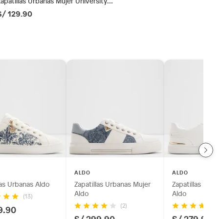
Zapatillas Urbanas Mujer University
Club
S/ 129.90
ALDO
ALDO
las Urbanas Aldo
Zapatillas Urbanas Mujer
Zapatillas Urb
Aldo
Aldo
(13)
(2)
9.90
S/ 299.90
S/ 279.90