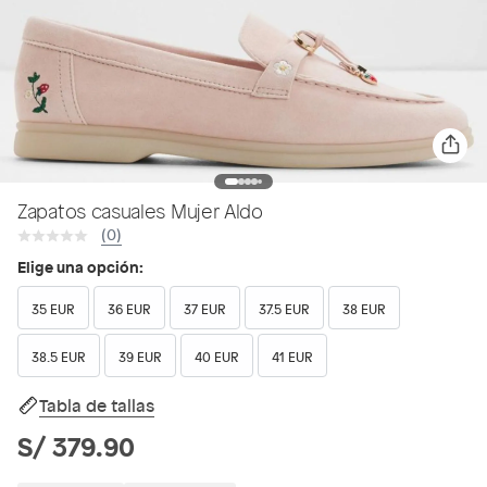
Zapatos casuales Mujer Aldo
(0)
Elige una opción:
35 EUR
36 EUR
37 EUR
37.5 EUR
38 EUR
38.5 EUR
39 EUR
40 EUR
41 EUR
Tabla de tallas
S/ 379.90