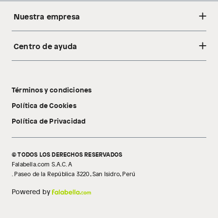
Nuestra empresa
Centro de ayuda
Acerca de nosotros
Sostenibilidad
Cambios y devoluciones
Tiendas
Términos y condiciones
Libro de reclamaciones
Tecnología Pillow Walk
Política de Cookies
Política de Privacidad
© TODOS LOS DERECHOS RESERVADOS
Falabella.com S.A.C. A
. Paseo de la República 3220, San Isidro, Perú
Powered by