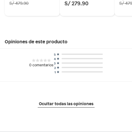
S/ 279.90
S/ 479.90
S/ 47
Opiniones de este producto
5
4
3
0
comentarios
2
1
Ocultar todas las opiniones