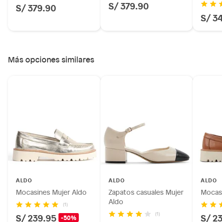
S/ 379.90
S/ 379.90
S/ 3
Más opciones similares
ALDO
ALDO
ALDO
Mocasines Mujer Aldo
Zapatos casuales Mujer
Mocasi
Aldo
(1)
(1)
S/ 239.95
S/ 2
-50%