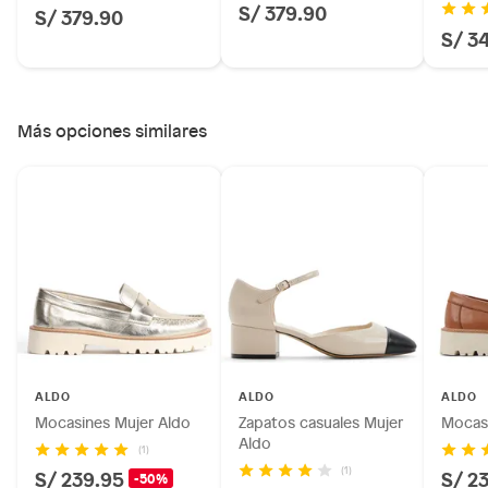
S/ 379.90
S/ 379.90
S/ 3
Más opciones similares
ALDO
ALDO
ALDO
Mocasines Mujer Aldo
Zapatos casuales Mujer
Mocasi
Aldo
(1)
(1)
S/ 239.95
S/ 2
-50%