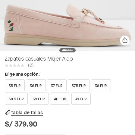
Zapatos casuales Mujer Aldo
(0)
Elige una opción:
35 EUR
36 EUR
37 EUR
37.5 EUR
38 EUR
38.5 EUR
39 EUR
40 EUR
41 EUR
Tabla de tallas
S/ 379.90