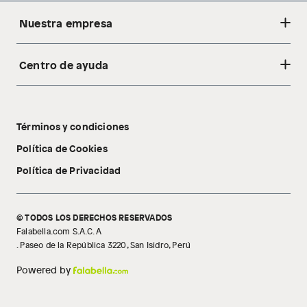
Nuestra empresa
Centro de ayuda
Acerca de nosotros
Sostenibilidad
Cambios y devoluciones
Tiendas
Términos y condiciones
Libro de reclamaciones
Tecnología Pillow Walk
Política de Cookies
Política de Privacidad
© TODOS LOS DERECHOS RESERVADOS
Falabella.com S.A.C. A
. Paseo de la República 3220, San Isidro, Perú
Powered by