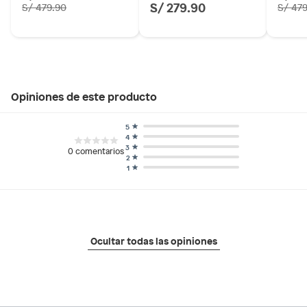
S/ 279.90
S/ 479.90
S/ 47
Opiniones de este producto
5
4
3
0
comentarios
2
1
Ocultar todas las opiniones