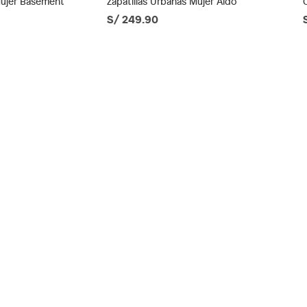
Mujer Basement
Zapatillas Urbanas Mujer Aldo
S/ 249.90
ésticos, tecnología, línea blanca, colchones, muebles,
as
inión
orma
os, suplementos alimenticios, vitaminas.
121
as de baño con señales de uso, sin empaques, etiquetas o