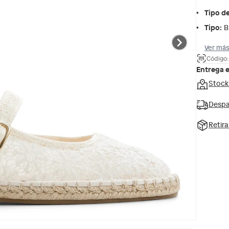
Tipo d
Tipo
:
B
Ver más
Código
Entrega 
Stock
Despa
Retir