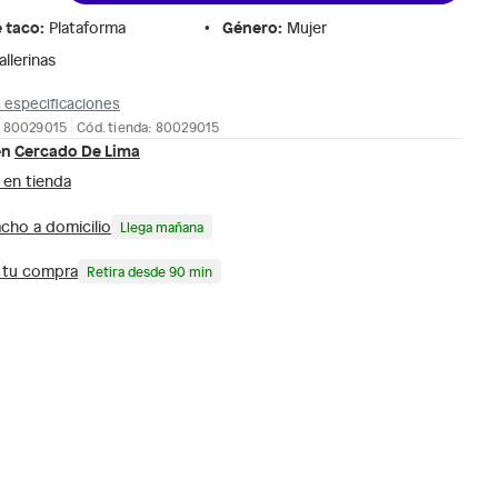
e taco
:
Género
:
Plataforma
Mujer
allerinas
 especificaciones
: 80029015
Cód. tienda: 80029015
en
Cercado De Lima
 en tienda
cho a domicilio
Llega mañana
a tu compra
Retira desde 90 min