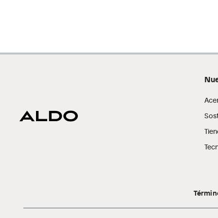
Nue
Ace
Sost
Tien
Tecn
Términ