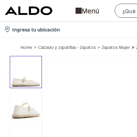
Menú
l
Ingresa tu ubicación
o
c
Home
Calzado y zapatillas - Zapatos
Zapatos Mujer
a
t
i
o
n
-
i
c
o
n