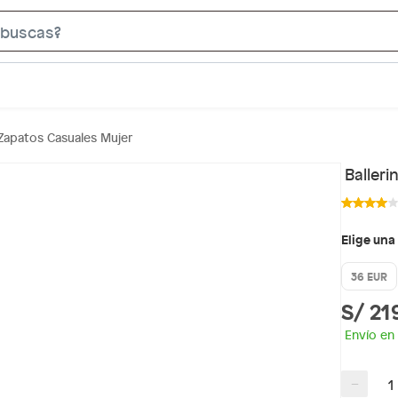
S
e
a
r
c
Zapatos Casuales Mujer
h
B
Balleri
a
r
Elige una
36 EUR
S/ 21
Envío en
−