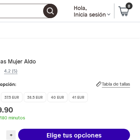
0
Hola
,
Inicia sesión
nas Mujer Aldo
4.2 (5)
 opción:
Tabla de tallas
37.5 EUR
38.5 EUR
40 EUR
41 EUR
9.90
 180 minutos
Elige tus opciones
+