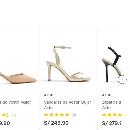
ALDO
ALDO
 de Vestir Mujer
Sandalias de Vestir Mujer
Zapatos de Ves
Aldo
Aldo
(4)
(27)
(6
S/ 249.90
9.90
S/ 279.90