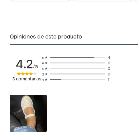
Opiniones de este producto
4.2
4
5
0
4
/5
0
3
0
2
5
comentarios
1
1