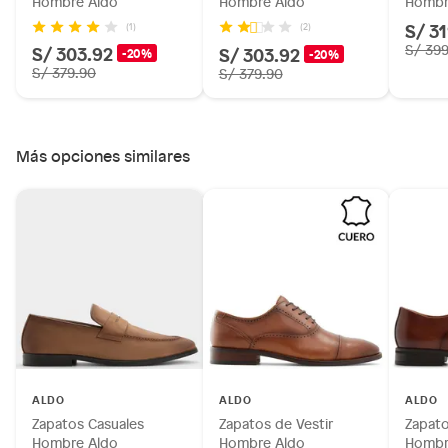
Hombre Aldo
Hombre Aldo
Hombr
S/ 3
(1)
(2)
S/ 303.92
S/ 39
S/ 303.92
-20%
-20%
S/ 379.90
S/ 379.90
Más opciones similares
ALDO
ALDO
ALDO
Zapatos Casuales
Zapatos de Vestir
Zapato
Hombre Aldo
Hombre Aldo
Hombr