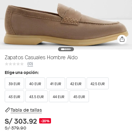
Zapatos Casuales Hombre Aldo
(0)
Elige una opción:
39 EUR
40 EUR
41 EUR
42 EUR
42.5 EUR
43 EUR
43.5 EUR
44 EUR
45 EUR
Tabla de tallas
S/ 303.92
-20%
S/ 379.90