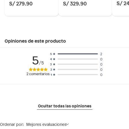
S/ 2
S/ 279.90
S/ 329.90
Opiniones de este producto
2
5
5
0
4
/5
0
3
0
2
2
comentarios
0
1
Ocultar todas las opiniones
Ordenar por:
Mejores evaluaciones