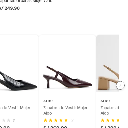
Zapatillas Urbanas Mujer Aldo
S/ 249.90
ALDO
ALDO
 de Vestir Mujer
Zapatos de Vestir Mujer
Zapatos de Ves
Aldo
Aldo
(1)
(2)
9.90
S/ 269.90
S/ 299.90