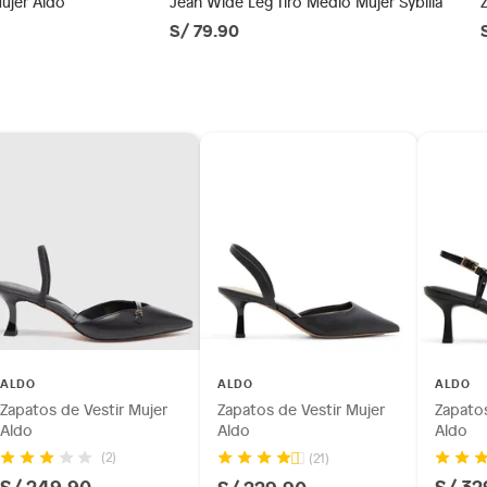
Mujer Aldo
Jean Wide Leg Tiro Medio Mujer Sybilla
S/ 79.90
ésticos, tecnología, línea blanca, colchones, muebles,
guda
inión
tano
os, suplementos alimenticios, vitaminas.
as de baño con señales de uso, sin empaques, etiquetas o
 de vestir
ALDO
ALDO
ALDO
(5 a 8 cm)
Zapatos de Vestir Mujer
Zapatos de Vestir Mujer
Zapatos
Aldo
Aldo
Aldo
(2)
(21)
S/ 249.90
S/ 32