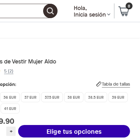
0
Hola
,
Inicia sesión
 de Vestir Mujer Aldo
5 (2)
 opción:
Tabla de tallas
36 EUR
37 EUR
37.5 EUR
38 EUR
38.5 EUR
39 EUR
41 EUR
9.90
Elige tus opciones
+