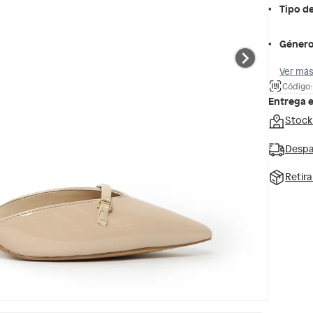
Tipo d
Géner
Ver más
Código
Entrega 
Stock
Despa
Retir