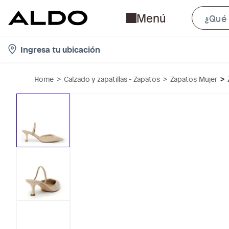
Menú
l
Ingresa tu ubicación
o
c
Home
Calzado y zapatillas - Zapatos
Zapatos Mujer
a
t
i
o
n
-
i
c
o
n