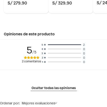
S/ 2
S/ 279.90
S/ 329.90
Opiniones de este producto
2
5
5
0
4
/5
0
3
0
2
2
comentarios
0
1
Ocultar todas las opiniones
Ordenar por:
Mejores evaluaciones