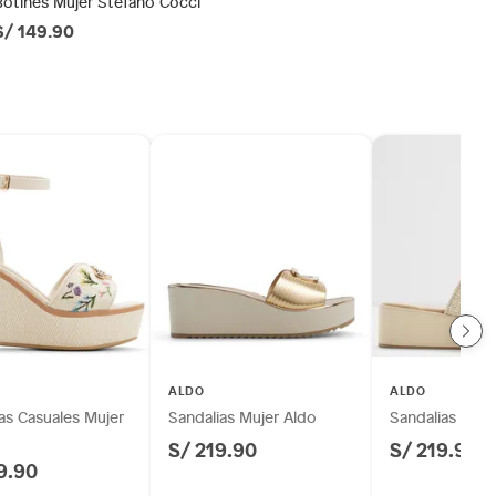
Botines Mujer Stefano Cocci
S/ 149.90
ALDO
ALDO
as Casuales Mujer
Sandalias Mujer Aldo
Sandalias Muje
S/ 219.90
S/ 219.90
9.90