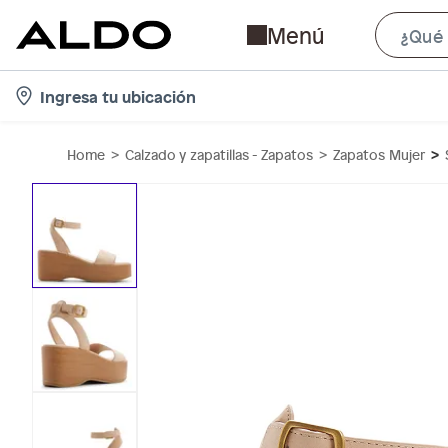
Menú
l
Ingresa tu ubicación
o
c
Home
Calzado y zapatillas - Zapatos
Zapatos Mujer
a
t
i
o
n
-
i
c
o
n