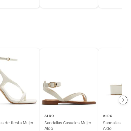
ALDO
ALDO
as de fiesta Mujer
Sandalias Casuales Mujer
Sandalias Casu
Aldo
Aldo