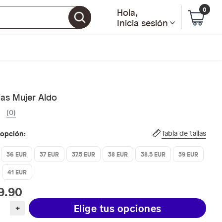
0
Hola
,
Inicia sesión
ias Mujer Aldo
(0)
 opción:
Tabla de tallas
36 EUR
37 EUR
37.5 EUR
38 EUR
38.5 EUR
39 EUR
41 EUR
9.90
Elige tus opciones
+