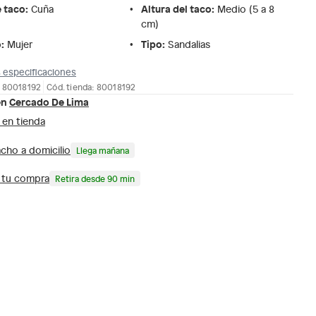
e taco
:
Altura del taco
:
Cuña
Medio (5 a 8
cm)
o
:
Tipo
:
Mujer
Sandalias
 especificaciones
: 80018192
Cód. tienda: 80018192
en
Cercado De Lima
 en tienda
cho a domicilio
Llega mañana
a tu compra
Retira desde 90 min