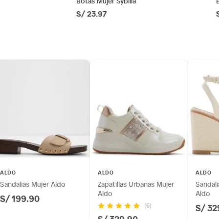
Botas Mujer Sybilla
S/ 23.97
ésticos, tecnología, línea blanca, colchones, muebles,
as
inión
os, suplementos alimenticios, vitaminas.
IN271
as de baño con señales de uso, sin empaques, etiquetas o
ALDO
ALDO
ALDO
(5 a 8 cm)
Sandalias Mujer Aldo
Zapatillas Urbanas Mujer
Sandali
Aldo
Aldo
S/ 199.90
S/ 32
(6)
S/ 329.90