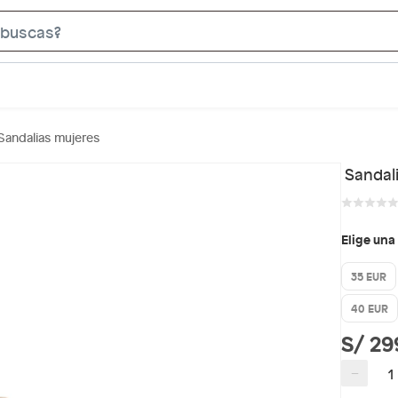
S
e
a
r
c
Sandalias mujeres
h
B
Sandal
a
r
Elige una
35 EUR
40 EUR
S/ 29
−