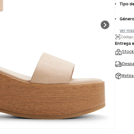
Tipo d
Géner
Ver más
Código
Entrega 
Stock
Despa
Retir