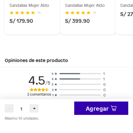
Sandalias Mujer Aldo
Sandalias Mujer Aldo
Sandal
S/ 2
(1)
(1)
S/ 179.90
S/ 399.90
Opiniones de este producto
1
5
4.5
1
4
/5
0
3
0
2
2
comentarios
0
1
Agregar
−
+
Máximo 10 unidades.
Ocultar todas las opiniones