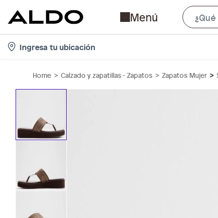
Menú
l
Ingresa tu ubicación
o
c
Home
Calzado y zapatillas - Zapatos
Zapatos Mujer
a
t
i
o
n
-
i
c
o
n