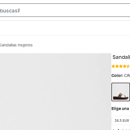
S
e
a
r
c
Sandalias mujeres
h
B
Sandal
a
r
Color:
CA
Elige una
38.5 EUR