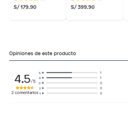
S/ 179.90
S/ 399.90
Opiniones de este producto
4.5
1
5
1
4
/5
0
3
0
2
2
comentarios
0
1