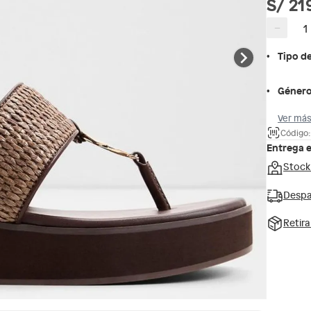
S/ 21
−
Tipo d
Géner
Ver más
Código
Entrega 
Stock
Despa
Retir