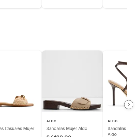
ALDO
ALDO
as Casuales Mujer
Sandalias Mujer Aldo
Sandalias de F
Aldo