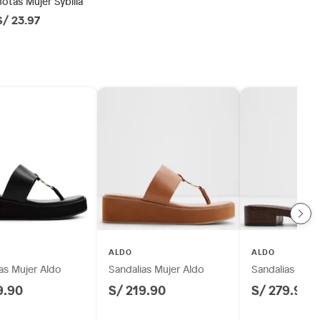
Botas Mujer Sybilla
S/ 23.97
ALDO
ALDO
as Mujer Aldo
Sandalias Mujer Aldo
Sandalias Muje
9.90
S/ 219.90
S/ 279.90