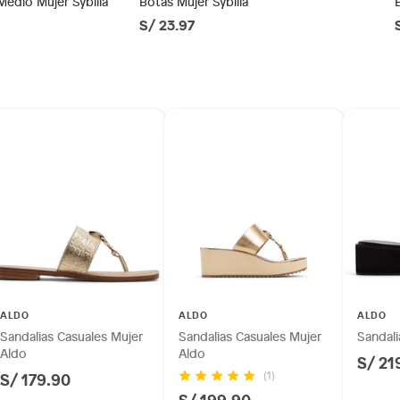
Medio Mujer Sybilla
Botas Mujer Sybilla
S/ 23.97
ésticos, tecnología, línea blanca, colchones, muebles,
as
inión
orma
os, suplementos alimenticios, vitaminas.
LA201
as de baño con señales de uso, sin empaques, etiquetas o
ALDO
ALDO
ALDO
(5 a 8 cm)
Sandalias Casuales Mujer
Sandalias Casuales Mujer
Sandali
Aldo
Aldo
S/ 21
S/ 179.90
(1)
S/ 199.90