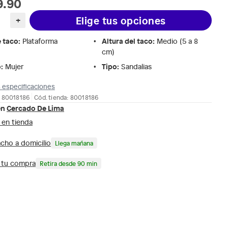
9.90
Elige tus opciones
+
e taco
:
Altura del taco
:
Plataforma
Medio (5 a 8
cm)
o
:
Tipo
:
Mujer
Sandalias
 especificaciones
: 80018186
Cód. tienda: 80018186
en
Cercado De Lima
 en tienda
cho a domicilio
Llega mañana
a tu compra
Retira desde 90 min