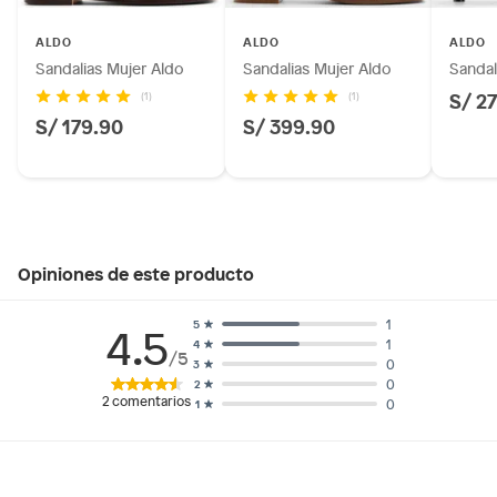
ALDO
ALDO
ALDO
Sandalias Mujer Aldo
Sandalias Mujer Aldo
Sandal
S/ 2
(1)
(1)
S/ 179.90
S/ 399.90
Opiniones de este producto
1
5
4.5
1
4
/5
0
3
0
2
2
comentarios
0
1