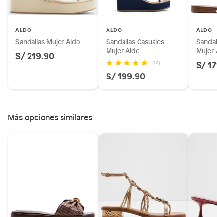
Motocicletas y bicicletas motorizadas.
Licores y cigarros electrónicos.
ALDO
ALDO
ALDO
Sandalias Mujer Aldo
Sandalias Casuales
Sandal
Mujer Aldo
Mujer 
S/ 219.90
S/ 1
(20)
S/ 199.90
Más opciones similares