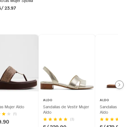
Botas Mujer Sybilla
S/ 23.97
ALDO
ALDO
as Mujer Aldo
Sandalias de Vestir Mujer
Sandalias Casu
Aldo
Aldo
(1)
(3)
9.90
S/ 229.90
S/ 179.90