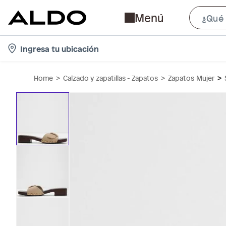
Menú
l
Ingresa tu ubicación
o
c
Home
Calzado y zapatillas - Zapatos
Zapatos Mujer
a
t
i
o
n
-
i
c
o
n