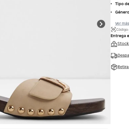
Tipo d
Géner
Ver más
Código:
Entrega 
Stock
Despa
Retir