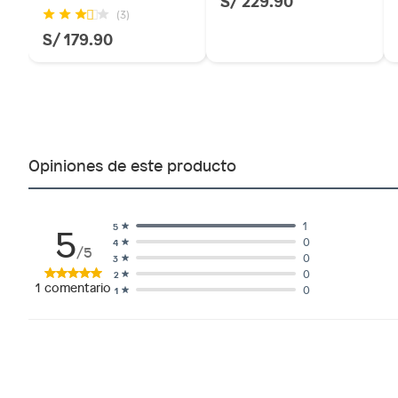
S/ 229.90
(3)
S/ 179.90
Opiniones de este producto
5
1
5
0
4
/5
0
3
0
2
1
comentario
0
1