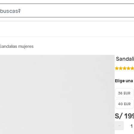
S
e
a
r
c
Sandalias mujeres
h
B
Sandal
a
r
Elige una
36 EUR
40 EUR
S/ 19
−