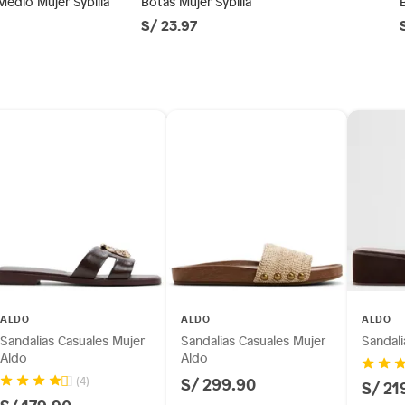
Medio Mujer Sybilla
Botas Mujer Sybilla
S/ 23.97
ésticos, tecnología, línea blanca, colchones, muebles,
do
inión
os, suplementos alimenticios, vitaminas.
co
as de baño con señales de uso, sin empaques, etiquetas o
as
ALDO
ALDO
ALDO
 a 4 cm)
Sandalias Casuales Mujer
Sandalias Casuales Mujer
Sandali
Aldo
Aldo
S/ 299.90
(4)
S/ 21