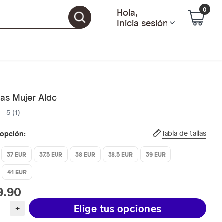
0
Hola
,
Inicia sesión
ias Mujer Aldo
5 (1)
 opción:
Tabla de tallas
37 EUR
37.5 EUR
38 EUR
38.5 EUR
39 EUR
41 EUR
9.90
Elige tus opciones
+