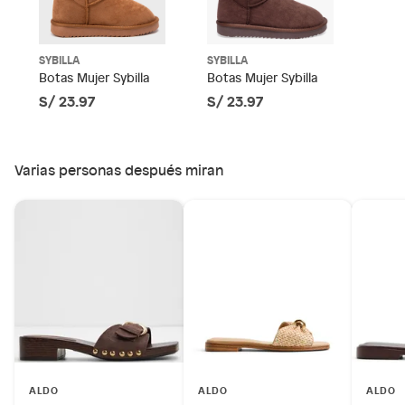
muebles, bicicletas y máquinas.
Género
Mujer
No se pueden devolver o cambiar bajo cambio de opinión
Productos de compra internacional.
SYBILLA
SYBILLA
Material
Sintético
Botas Mujer Sybilla
Botas Mujer Sybilla
Productos comprados en Outlet Atocongo.
S/ 23.97
S/ 23.97
Productos perecibles como alimentos, bebidas,
medicamentos, suplementos alimenticios, vitaminas.
Tipo
Sandalias
Productos digitales (descarga inmediata).
Varias personas después miran
Por motivos de salubridad, la ropa interior inferior y ropas de
Horma
Normal
baño con señales de uso, sin empaques, etiquetas o sellos.
Alimentos, bebidas, fórmulas y leches para bebés.
Productos hechos a medida.
Altura del taco
Bajo (3 a 4 cm)
Pinturas de color a pedido.
Plantas.
Productos que hayan sido previamente instalados.
Baterías de auto.
Motocicletas y bicicletas motorizadas.
Licores y cigarros electrónicos.
ALDO
ALDO
ALDO