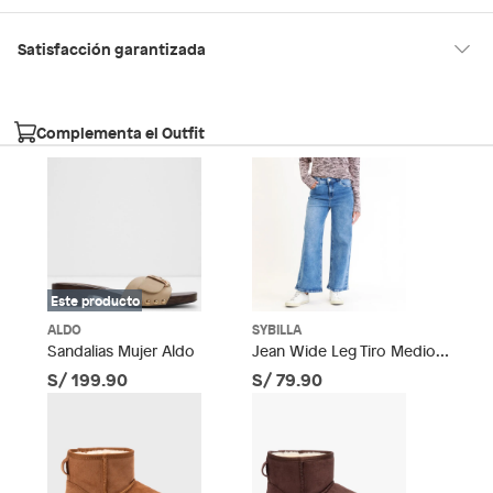
Hecho en
Suiza
Satisfacción garantizada
30 días desde que los recibes
La mayoría de los productos tienen
para hacer una devolución.
Condicion del
Nuevo
Complementa el Outfit
producto
Sin embargo, tenemos categorías que cuentan con plazos
diferentes, otras con restricciones y algunas que no se pueden
devolver ni cambiar. Conoce cuáles son:
Modelo
ALLORIA252
Falabella, Tottus y otros vendedores
Productos vendidos por
tienen:
Forma de la punta
48 horas: cemento, mezclas de hormigón, morteros, yeso y
Cuadrada
Este producto
otros productos para asfalto, hormigón, albañilería.
7 días: colchones y productos de combustión.
ALDO
SYBILLA
Material de la
Poliuretano
Sandalias Mujer Aldo
Jean Wide Leg Tiro Medio
Sodimac
Productos vendidos por
tienen:
plantilla
Mujer Sybilla
S/ 199.90
S/ 79.90
48 horas: cemento, mezclas de hormigón, morteros, yeso y
otros productos para asfalto.
Tipo de taco
Cuadrado
7 días: productos eléctricos o a combustión,
electrodomésticos, tecnología, línea blanca, colchones,