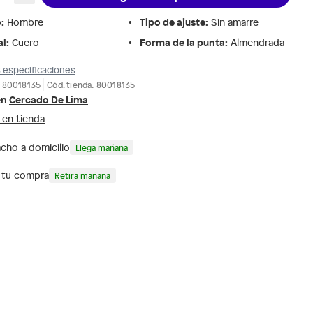
o
:
Tipo de ajuste
:
Hombre
Sin amarre
al
:
Forma de la punta
:
Cuero
Almendrada
 especificaciones
: 80018135
Cód. tienda: 80018135
en
Cercado De Lima
 en tienda
cho a domicilio
Llega mañana
a tu compra
Retira mañana