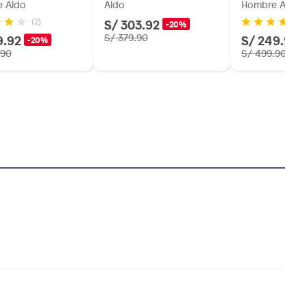
 Aldo
Aldo
Hombre Aldo
S/ 303.92
(2)
-20%
9.92
S/ 379.90
S/ 249.95
-20%
.90
S/ 499.90