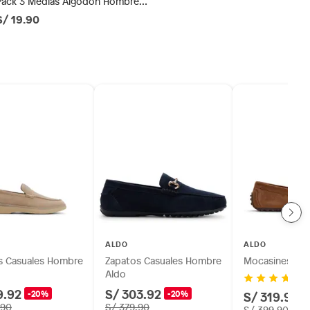
Pack 3 Medias Algodón Hombre
Newport
S/ 19.90
ALDO
ALDO
s Casuales Hombre
Zapatos Casuales Hombre
Mocasines Ho
Aldo
9.92
S/ 303.92
-20%
-20%
S/ 319.92
-
.90
S/ 379.90
S/ 399.90