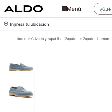
Menú
l
Ingresa tu ubicación
o
c
Home
Calzado y zapatillas - Zapatos
Zapatos Hombre
a
t
i
o
n
-
i
c
o
n