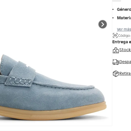
Géner
Materi
Ver más
Código
Entrega 
Stock
Despa
Retir