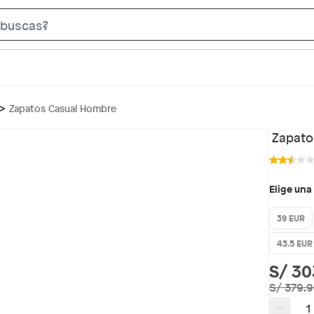
S
e
a
r
c
Zapatos Casual Hombre
h
B
Zapato
a
r
Elige una
39 EUR
43.5 EUR
S/ 30
S/ 379.
−