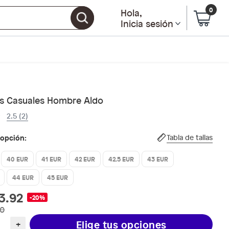
0
Hola
,
Inicia sesión
s Casuales Hombre Aldo
2.5 (2)
 opción:
Tabla de tallas
40 EUR
41 EUR
42 EUR
42.5 EUR
43 EUR
44 EUR
45 EUR
3.92
-20%
90
Elige tus opciones
+