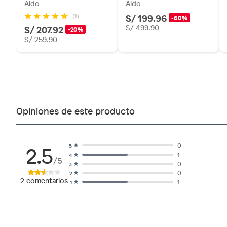
Aldo
Aldo
S/ 199.96
(1)
-60%
S/ 207.92
S/ 499.90
-20%
S/ 259.90
Opiniones de este producto
2.5
0
5
1
4
/5
0
3
0
2
2
comentarios
1
1