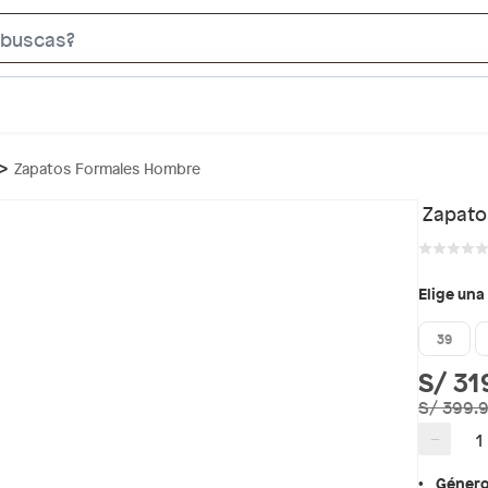
S
e
a
r
c
Zapatos Formales Hombre
h
B
Zapato
a
r
Elige una
39
S/ 31
S/ 399.
−
Géner