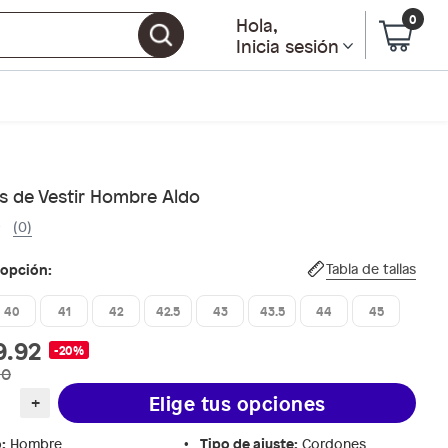
0
Hola
,
Inicia sesión
s de Vestir Hombre Aldo
(0)
 opción:
Tabla de tallas
40
41
42
42.5
43
43.5
44
45
9.92
-20%
90
Elige tus opciones
+
o
:
Tipo de ajuste
:
Hombre
Cordones