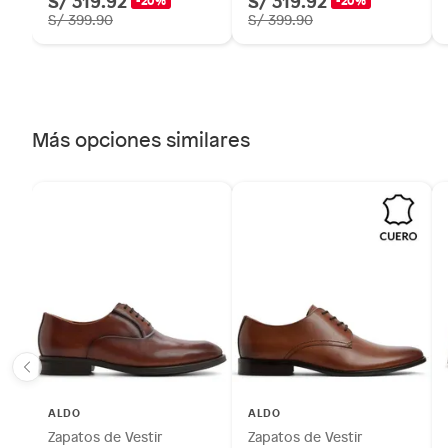
S/ 319.92
S/ 319.92
-20%
-20%
S/ 399.90
S/ 399.90
Más opciones similares
ALDO
ALDO
Zapatos de Vestir
Zapatos de Vestir