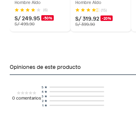
Hombre Aldo
Hombre Aldo
(6)
(15)
S/ 249.95
S/ 319.92
-50%
-20%
S/ 499.90
S/ 399.90
Opiniones de este producto
5
4
3
0
comentarios
2
1