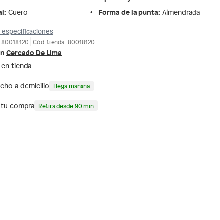
al
:
Forma de la punta
:
Cuero
Almendrada
 especificaciones
: 80018120
Cód. tienda: 80018120
en
Cercado De Lima
 en tienda
cho a domicilio
Llega mañana
a tu compra
Retira desde 90 min