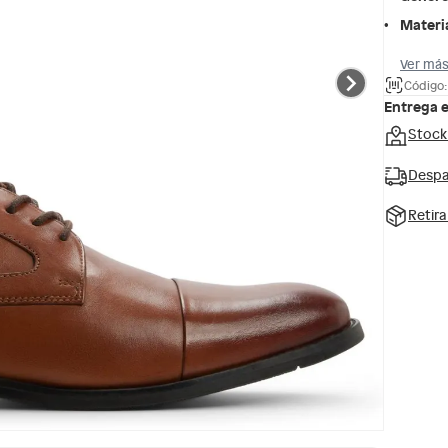
Materi
Ver más
Código
Entrega 
Stock
Despa
Retir