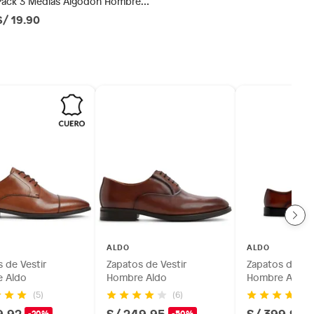
Pack 3 Medias Algodón Hombre
Newport
S/ 19.90
ALDO
ALDO
 de Vestir
Zapatos de Vestir
Zapatos de Ves
 Aldo
Hombre Aldo
Hombre Aldo
(5)
(6)
9.92
S/ 249.95
S/ 399.92
-20%
-50%