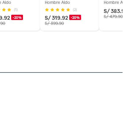
 Aldo
Hombre Aldo
Hombre Aldo
S/ 383.92
(1)
(2)
9.92
S/ 319.92
S/ 479.90
-20%
-20%
.90
S/ 399.90