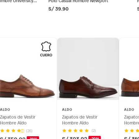
ombre University
Polo Casual Hombre Newport
S/ 39.90
ésticos, tecnología, línea blanca, colchones, muebles,
inión
e
os, suplementos alimenticios, vitaminas.
as de baño con señales de uso, sin empaques, etiquetas o
 de vestir
ALDO
ALDO
ALDO
Zapatos de Vestir
Zapatos de Vestir
Zapatos
Hombre Aldo
Hombre Aldo
Hombre
(2)
(26)
S/ 303.92
S/ 31
-20%