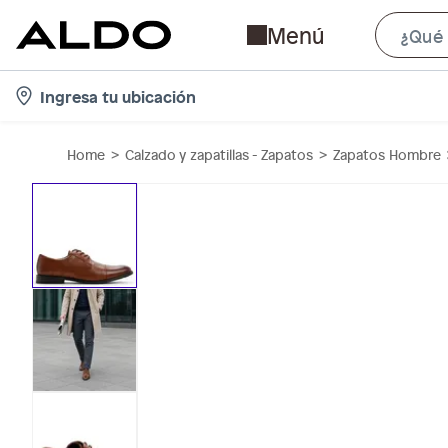
Menú
l
Ingresa tu ubicación
o
c
Home
Calzado y zapatillas - Zapatos
Zapatos Hombre
a
t
i
o
n
-
i
c
o
n