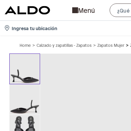
Menú
l
Ingresa tu ubicación
o
c
Home
Calzado y zapatillas - Zapatos
Zapatos Mujer
a
t
i
o
n
-
i
c
o
n