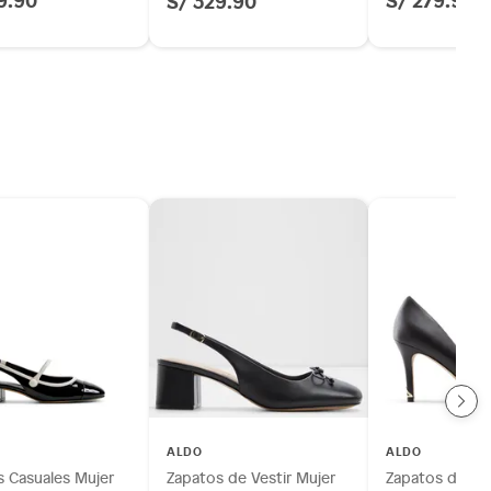
S/ 329.90
ALDO
ALDO
s Casuales Mujer
Zapatos de Vestir Mujer
Zapatos de Ves