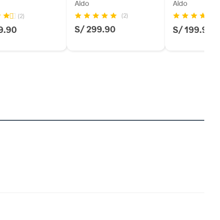
Aldo
Aldo
(2)
(2)
(2
S/ 299.90
9.90
S/ 199.90