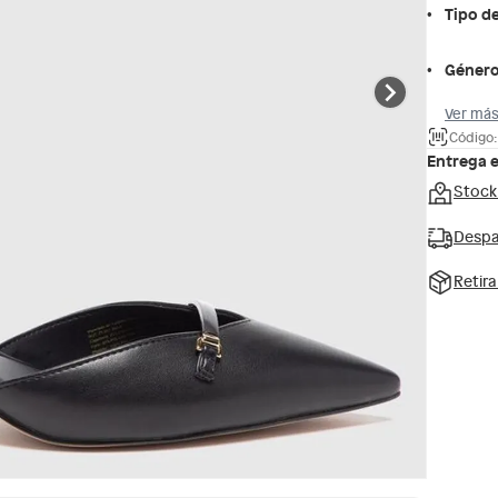
Tipo d
Géner
Ver más
Código:
Entrega 
Stock
Despa
Retir