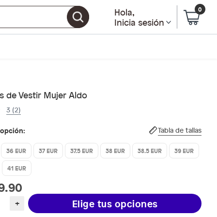
0
Hola
,
Inicia sesión
 de Vestir Mujer Aldo
3 (2)
 opción:
Tabla de tallas
36 EUR
37 EUR
37.5 EUR
38 EUR
38.5 EUR
39 EUR
41 EUR
9.90
Elige tus opciones
+