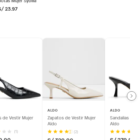
Botas Mujer Sybilla
S/ 23.97
ALDO
ALDO
 de Vestir Mujer
Zapatos de Vestir Mujer
Sandalias de F
Aldo
Aldo
(1)
(2)
9.90
S/ 279.90