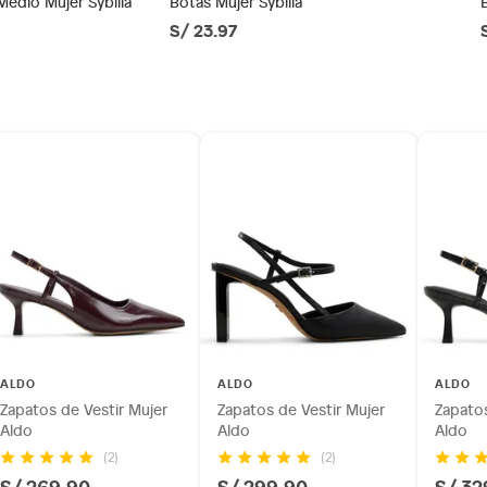
Medio Mujer Sybilla
Botas Mujer Sybilla
S/ 23.97
ésticos, tecnología, línea blanca, colchones, muebles,
guda
inión
tano
os, suplementos alimenticios, vitaminas.
as de baño con señales de uso, sin empaques, etiquetas o
 de vestir
ALDO
ALDO
ALDO
(5 a 8 cm)
Zapatos de Vestir Mujer
Zapatos de Vestir Mujer
Zapatos
Aldo
Aldo
Aldo
(2)
(2)
S/ 269.90
S/ 299.90
S/ 32