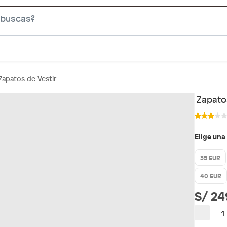
S
e
a
r
c
Zapatos de Vestir
h
B
Zapatos
a
r
Elige una
35 EUR
40 EUR
S/ 24
−