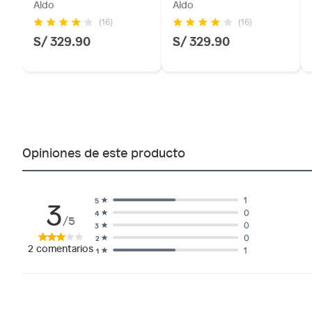
Aldo
Aldo
(16)
(16)
S/ 329.90
S/ 329.90
Opiniones de este producto
3
1
5
0
4
/5
0
3
0
2
2
comentarios
1
1